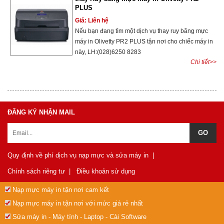
PLUS
Giá: Liên hệ
Nếu bạn đang tìm một dịch vụ thay ruy băng mực
máy in Olivetty PR2 PLUS tận nơi cho chiếc máy in
này, LH:(028)6250 8283
Chi tiết>>
ĐĂNG KÝ NHẬN MAIL
Quy định về phí dịch vụ nạp mực và sửa máy in
|
Chính sách riêng tư
|
Điều khoản sử dụng
Nạp mực máy in tận nơi cam kết
Nạp mực máy in tận nơi với mức giá rẻ nhất
Sửa máy in - Máy tính - Laptop - Cài Software