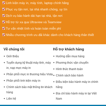
Linh kiện máy in, máy tính, laptop chính hãng
Phục vụ tận nơi, tại nhà nhanh chóng, uy tín
Dịch vụ bảo hành dài hạn tại nhà, tận nơi
Hỗ trợ từ xa qua Ultraview và Teamview
Tư vấn nhiệt tình và hoàn toàn miễn phí
Nhiều chương trình ưu đãi khác dành cho khách hàng thân thiết
Về chúng tôi
Hỗ trợ khách hàng
Giới thiệu
Hướng dẫn mua hàng
Tuyển dụng kỹ thuật máy tính, máy
Phương thức vận chuyển
in, nạp mực máy in
Hình thức thanh toán
Phân phối mực in thương hiệu Vista
Chính sách bảo hành
Phân phối linh kiện máy in
Điều kiện bảo hành máy in chính
Chính sách bảo mật thông tin khách
hãng
hàng
Địa chỉ bảo hành máy in tại Việt
Liên hệ
Nam