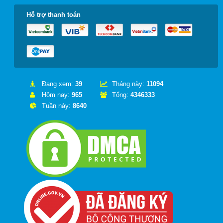
Hỗ trợ thanh toán
Đang xem:
39
Tháng này:
11094
Hôm nay:
965
Tổng:
4346333
Tuần này:
8640