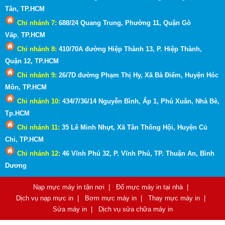
Tân, TP.HCM
Chi nhánh 7:
688/24 Quang Trung, Phường 11, Quận Gò
Vấp
,
TP.HCM
Chi nhánh 8:
410/70A đường Hiệp Thành 13, P. Hiệp Thành,
Quận 12, TP.HCM
Chi nhánh 9:
26/7D đường Phạm Thị Hy, Xã Bà Điểm, Huyện Hóc
Môn
, TP.HCM
Chi nhánh 10:
434/7/36/14 Nguyễn Bình, Ấp 1, Phú Xuân, Nhà Bè,
Tp.HCM
Chi nhánh 11:
35 Lê Minh Nhựt, Xã Tân Thông Hội, Huyện Củ
Chi, TP.HCM
Chi nhánh 12:
46 Vĩnh Phú 32, P. Vĩnh Phú, TP. Thuận An, Bình
Dương
Nạp mực máy in tận nơi
|
Đổ mực máy in tại nhà
|
Dịch vụ nạp mực in
|
Bơm mực máy in
|
Thay mực máy in
|
Sửa máy in
|
Dịch vụ sửa chữa máy in