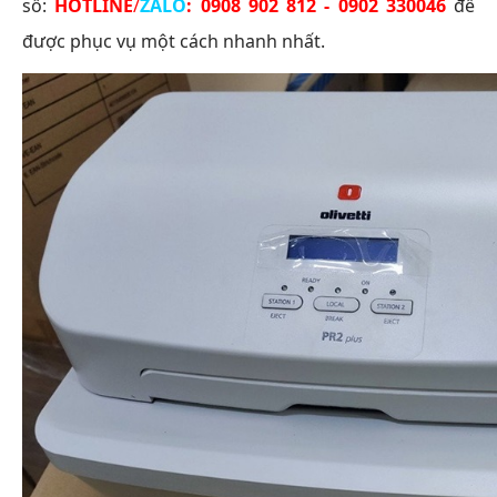
số:
HOTLINE
/
ZALO
:
0908 902 812 - 0902 330046
để
được phục vụ một cách nhanh nhất.