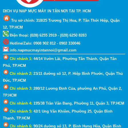
DỊCH VỤ NẠP MỰC MÁY IN TẬN NƠI TẠI TP. HCM
Trụ sở chính: 318/25 Trương Thị Hoa, P. Tân Thới Hiệp, Quận
12, TP.HCM
Điện thoại: (028) 6255 2919 - (028) 6250 8283
Hotline
/
Zalo
:
0908 902 812 - 0902 330046
info.napmucmayintannoi@gmail.com
Chi nhánh 1:
44/14 Vườn Lài, Phường Tân Thành, Quận Tân
Phú, TP.HCM
Chi nhánh 2:
23/11 đường số 12, P. Hiệp Bình Phước, Quận Thủ
Đức, TP.HCM
Chi nhánh 3:
280/12 Lương Định Của, phường An Phú, Quận 2
,
TP.HCM
Chi nhánh 4:
195/38 Trần Văn Đang, Phường 11, Quận 3
, TP.HCM
Chi nhánh 5:
42/1 Ung Văn Khiêm, Phường 25, Quận Bình
Thạnh
, TP.HCM
Chi nhánh 6:
90/24 đường số 13, P. Bình Hưng Hòa, Quận Bình