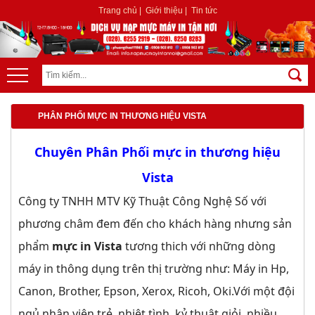
Trang chủ
|
Giới thiệu
|
Tin tức
PHÂN PHỐI MỰC IN THƯƠNG HIỆU VISTA
Chuyên Phân Phối mực in thương hiệu
Vista
Công ty TNHH MTV Kỹ Thuật Công Nghệ Số với
phương châm đem đến cho khách hàng nhưng sản
phẩm
mực in Vista
tương thich với những dòng
máy in thông dụng trên thị trường như: Máy in Hp,
Canon, Brother, Epson, Xerox, Ricoh, Oki.Với một đội
ngủ nhân viên trẻ, nhiệt tình, kỷ thuật giỏi, nhiều