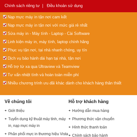
Chính sách riêng tư
|
Điều khoản sử dụng
Nạp mực máy in tận nơi cam kết
Nạp mực máy in tận nơi với mức giá rẻ nhất
Sửa máy in - Máy tính - Laptop - Cài Software
Linh kiện máy in, máy tính, laptop chính hãng
Phục vụ tận nơi, tại nhà nhanh chóng, uy tín
Dịch vụ bảo hành dài hạn tại nhà, tận nơi
Hỗ trợ từ xa qua Ultraview và Teamview
Tư vấn nhiệt tình và hoàn toàn miễn phí
Nhiều chương trình ưu đãi khác dành cho khách hàng thân thiết
Về chúng tôi
Hỗ trợ khách hàng
Giới thiệu
Hướng dẫn mua hàng
Tuyển dụng kỹ thuật máy tính, máy
Phương thức vận chuyển
in, nạp mực máy in
Hình thức thanh toán
Phân phối mực in thương hiệu Vista
Chính sách bảo hành