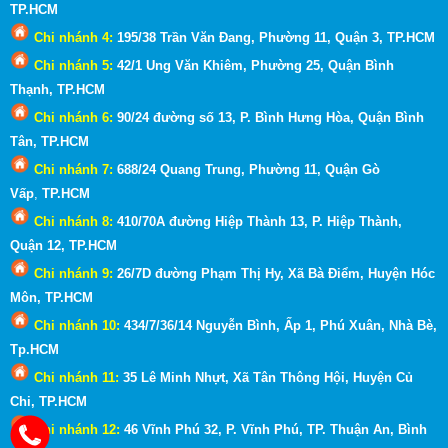
TP.HCM
Chi nhánh 4:
195/38 Trần Văn Đang, Phường 11, Quận 3
, TP.HCM
Chi nhánh 5:
42/1 Ung Văn Khiêm, Phường 25, Quận Bình
Thạnh
, TP.HCM
Chi nhánh 6:
90/24 đường số 13, P. Bình Hưng Hòa, Quận Bình
Tân, TP.HCM
Chi nhánh 7:
688/24 Quang Trung, Phường 11, Quận Gò
Vấp
,
TP.HCM
Chi nhánh 8:
410/70A đường Hiệp Thành 13, P. Hiệp Thành,
Quận 12, TP.HCM
Chi nhánh 9:
26/7D đường Phạm Thị Hy, Xã Bà Điểm, Huyện Hóc
Môn
, TP.HCM
Chi nhánh 10:
434/7/36/14 Nguyễn Bình, Ấp 1, Phú Xuân, Nhà Bè,
Tp.HCM
Chi nhánh 11:
35 Lê Minh Nhựt, Xã Tân Thông Hội, Huyện Củ
Chi, TP.HCM
Chi nhánh 12:
46 Vĩnh Phú 32, P. Vĩnh Phú, TP. Thuận An, Bình