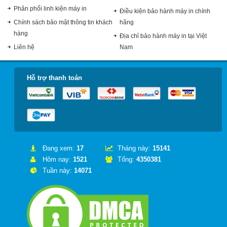
Phân phối linh kiện máy in
Điều kiện bảo hành máy in chính
Chính sách bảo mật thông tin khách
hãng
hàng
Địa chỉ bảo hành máy in tại Việt
Liên hệ
Nam
Hỗ trợ thanh toán
Đang xem:
17
Tháng này:
15141
Hôm nay:
1521
Tổng:
4350381
Tuần này:
14071