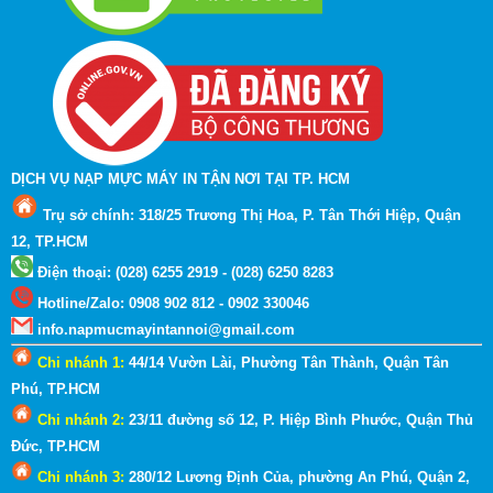
DỊCH VỤ NẠP MỰC MÁY IN TẬN NƠI TẠI TP. HCM
Trụ sở chính: 318/25 Trương Thị Hoa, P. Tân Thới Hiệp, Quận
12, TP.HCM
Điện thoại: (028) 6255 2919 - (028) 6250 8283
Hotline
/
Zalo
:
0908 902 812 - 0902 330046
info.napmucmayintannoi@gmail.com
Chi nhánh 1:
44/14 Vườn Lài, Phường Tân Thành, Quận Tân
Phú, TP.HCM
Chi nhánh 2:
23/11 đường số 12, P. Hiệp Bình Phước, Quận Thủ
Đức, TP.HCM
Chi nhánh 3:
280/12 Lương Định Của, phường An Phú, Quận 2
,