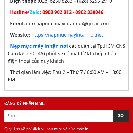
Điện thoại:
(028) 6250 8283 – (028) 6255 2919
Hotline/
Zalo
:
0908 902 812 - 0902 330046
Email:
info.napmucmayintannoi@gmail.com
Website:
https://napmucmayintannoi.net
Nạp mực máy in tận nơi
các quận tại Tp.HCM CNS
Cam kết (30 - 45) phút sẽ có mặt từ khi tiếp nhận
điện thoại của quý khách
Thời gian làm việc: Thứ 2 – Thứ 7 / 8:00 AM – 18:00
PM
ĐĂNG KÝ NHẬN MAIL
Quy định về phí dịch vụ nạp mực và sửa máy in
|