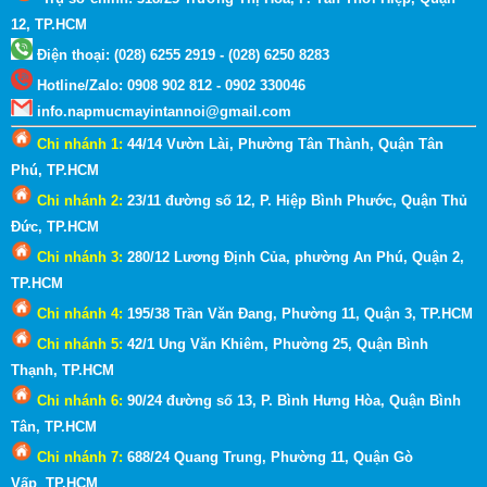
12, TP.HCM
Điện thoại: (028) 6255 2919 - (028) 6250 8283
Hotline
/
Zalo
:
0908 902 812 - 0902 330046
info.napmucmayintannoi@gmail.com
Chi nhánh 1:
44/14 Vườn Lài, Phường Tân Thành, Quận Tân
Phú, TP.HCM
Chi nhánh 2:
23/11 đường số 12, P. Hiệp Bình Phước, Quận Thủ
Đức, TP.HCM
Chi nhánh 3:
280/12 Lương Định Của, phường An Phú, Quận 2
,
TP.HCM
Chi nhánh 4:
195/38 Trần Văn Đang, Phường 11, Quận 3
, TP.HCM
Chi nhánh 5:
42/1 Ung Văn Khiêm, Phường 25, Quận Bình
Thạnh
, TP.HCM
Chi nhánh 6:
90/24 đường số 13, P. Bình Hưng Hòa, Quận Bình
Tân, TP.HCM
Chi nhánh 7:
688/24 Quang Trung, Phường 11, Quận Gò
Vấp
,
TP.HCM