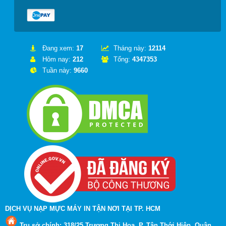
Đang xem:
17
Tháng này:
12114
Hôm nay:
212
Tổng:
4347353
Tuần này:
9660
DỊCH VỤ NẠP MỰC MÁY IN TẬN NƠI TẠI TP. HCM
Trụ sở chính: 318/25 Trương Thị Hoa, P. Tân Thới Hiệp, Quận