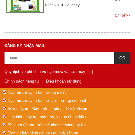
6255 2919. Gọi ngay !
Chi tiết>>
ĐĂNG KÝ NHẬN MAIL
Quy định về phí dịch vụ nạp mực và sửa máy in
|
Chính sách riêng tư
|
Điều khoản sử dụng
Nạp mực máy in tận nơi cam kết
Nạp mực máy in tận nơi với mức giá rẻ nhất
Sửa máy in - Máy tính - Laptop - Cài Software
Linh kiện máy in, máy tính, laptop chính hãng
Phục vụ tận nơi, tại nhà nhanh chóng, uy tín
Dịch vụ bảo hành dài hạn tại nhà, tận nơi