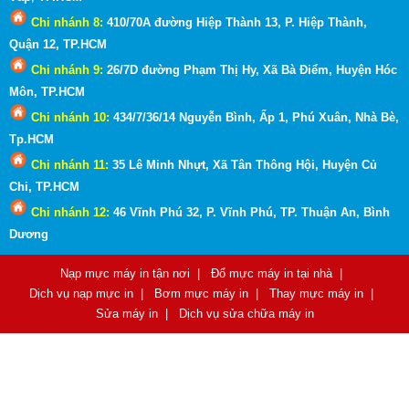
Chi nhánh 8:
410/70A đường Hiệp Thành 13, P. Hiệp Thành,
Quận 12, TP.HCM
Chi nhánh 9:
26/7D đường Phạm Thị Hy, Xã Bà Điểm, Huyện Hóc
Môn
, TP.HCM
Chi nhánh 10:
434/7/36/14 Nguyễn Bình, Ấp 1, Phú Xuân, Nhà Bè,
Tp.HCM
Chi nhánh 11:
35 Lê Minh Nhựt, Xã Tân Thông Hội, Huyện Củ
Chi, TP.HCM
Chi nhánh 12:
46 Vĩnh Phú 32, P. Vĩnh Phú, TP. Thuận An, Bình
Dương
Nạp mực máy in tận nơi
|
Đổ mực máy in tại nhà
|
Dịch vụ nạp mực in
|
Bơm mực máy in
|
Thay mực máy in
|
Sửa máy in
|
Dịch vụ sửa chữa máy in