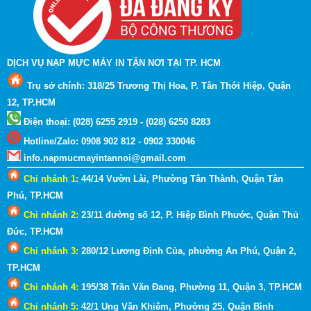
DỊCH VỤ NẠP MỰC MÁY IN TẬN NƠI TẠI TP. HCM
Trụ sở chính: 318/25 Trương Thị Hoa, P. Tân Thới Hiệp, Quận
12, TP.HCM
Điện thoại: (028) 6255 2919 - (028) 6250 8283
Hotline
/
Zalo
:
0908 902 812 - 0902 330046
info.napmucmayintannoi@gmail.com
Chi nhánh 1:
44/14 Vườn Lài, Phường Tân Thành, Quận Tân
Phú, TP.HCM
Chi nhánh 2:
23/11 đường số 12, P. Hiệp Bình Phước, Quận Thủ
Đức, TP.HCM
Chi nhánh 3:
280/12 Lương Định Của, phường An Phú, Quận 2
,
TP.HCM
Chi nhánh 4:
195/38 Trần Văn Đang, Phường 11, Quận 3
, TP.HCM
Chi nhánh 5:
42/1 Ung Văn Khiêm, Phường 25, Quận Bình