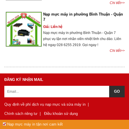
Chi tiết>>
Nạp mực máy in phường Bình Thuận - Quận
7
Giá: Liên hệ
Nạp mực máy in phường Bình Thuận - Quận 7
phục vụ tận nơi nhân viên nhiệt tình chu đáo. Liên
hệ ngay 028 6255 2919. Gọi ngay !
Chi tiết>>
ĐĂNG KÝ NHẬN MAIL
Quy định về phí dịch vụ nạp mực và sửa máy in
|
Chính sách riêng tư
|
Điều khoản sử dụng
Nạp mực máy in tận nơi cam kết