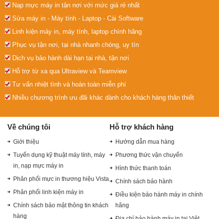
Nạp mực máy in tận nơi với mức giá rẻ nhất
Sửa máy in - Máy tính - Laptop - Cài Software
Linh kiện máy in, máy tính, laptop chính hãng
Phục vụ tận nơi, tại nhà nhanh chóng, uy tín
Dịch vụ bảo hành dài hạn tại nhà, tận nơi
Hỗ trợ từ xa qua Ultraview và Teamview
Tư vấn nhiệt tình và hoàn toàn miễn phí
Nhiều chương trình ưu đãi khác dành cho khách hàng thân thiết
Về chúng tôi
Hỗ trợ khách hàng
Giới thiệu
Hướng dẫn mua hàng
Tuyển dụng kỹ thuật máy tính, máy
Phương thức vận chuyển
in, nạp mực máy in
Hình thức thanh toán
Phân phối mực in thương hiệu Vista
Chính sách bảo hành
Phân phối linh kiện máy in
Điều kiện bảo hành máy in chính
Chính sách bảo mật thông tin khách
hãng
hàng
Địa chỉ bảo hành máy in tại Việt