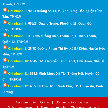
Thạnh
, TP.HCM
Chi nhánh 6:
90/24 đường số 13, P. Bình Hưng Hòa, Quận Bình
Tân, TP.HCM
Chi nhánh 7:
688/24 Quang Trung, Phường 11, Quận Gò
Vấp
,
TP.HCM
Chi nhánh 8:
410/70A đường Hiệp Thành 13, P. Hiệp Thành,
Quận 12, TP.HCM
Chi nhánh 9:
26/7D đường Phạm Thị Hy, Xã Bà Điểm, Huyện Hóc
Môn
, TP.HCM
Chi nhánh 10:
434/7/36/14 Nguyễn Bình, Ấp 1, Phú Xuân, Nhà Bè,
Tp.HCM
Chi nhánh 11:
35 Lê Minh Nhựt, Xã Tân Thông Hội, Huyện Củ
Chi, TP.HCM
Chi nhánh 12:
46 Vĩnh Phú 32, P. Vĩnh Phú, TP. Thuận An, Bình
Dương
Nạp mực máy in tận nơi
|
Đổ mực máy in tại nhà
|
Dịch vụ nạp mực in
|
Bơm mực máy in
|
Thay mực máy in
|