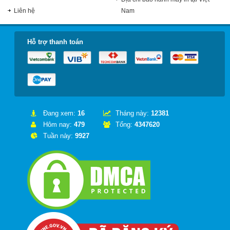
Liên hệ
Nam
Hỗ trợ thanh toán
Đang xem:
16
Tháng này:
12381
Hôm nay:
479
Tổng:
4347620
Tuần này:
9927