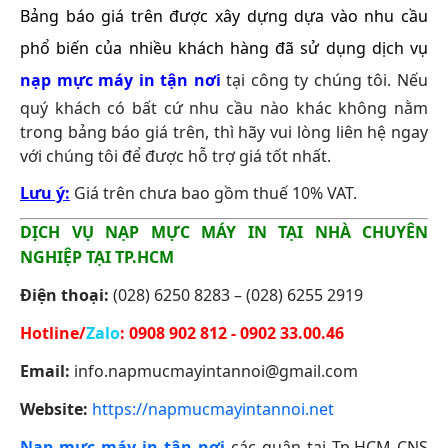
Bảng báo giá trên được xây dựng dựa vào nhu cầu
phổ biến của nhiều khách hàng đã sử dụng dịch vụ
nạp mực máy in tận nơi
tại công ty chúng tôi.
Nếu
quý khách có bất cứ nhu cầu nào khác không nằm
trong bảng báo giá trên, thì hãy vui lòng liên hệ ngay
với chúng tôi để được hỗ trợ giá tốt nhất.
Lưu ý:
Giá trên chưa bao gồm thuế 10% VAT.
DỊCH VỤ NẠP MỰC MÁY IN TẠI NHÀ CHUYÊN
NGHIỆP TẠI TP.HCM
Điện thoại:
(028) 6250 8283 – (028) 6255 2919
Hotline/
Zalo
:
0908 902 812 - 0902 33.00.46
Email:
info.napmucmayintannoi@gmail.com
Website:
https://napmucmayintannoi.net
Nạp mực máy in tận nơi
các quận tại Tp.HCM CNS