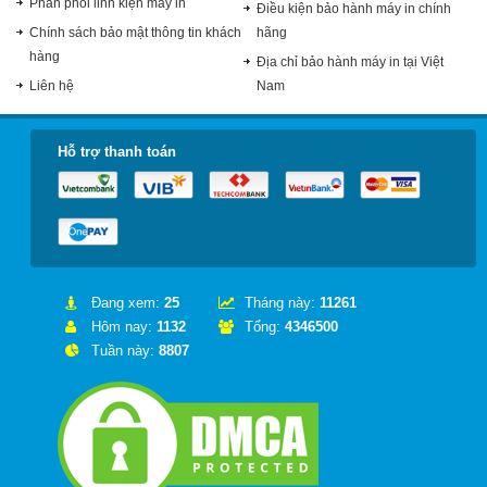
Phân phối linh kiện máy in
Điều kiện bảo hành máy in chính
Chính sách bảo mật thông tin khách
hãng
hàng
Địa chỉ bảo hành máy in tại Việt
Liên hệ
Nam
Hỗ trợ thanh toán
Đang xem:
25
Tháng này:
11261
Hôm nay:
1132
Tổng:
4346500
Tuần này:
8807