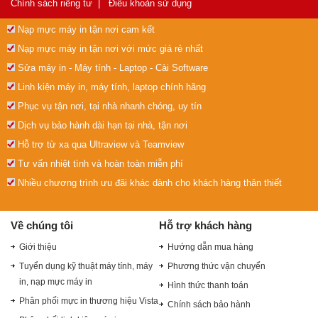
Chính sách riêng tư
|
Điều khoản sử dụng
Nạp mực máy in tận nơi cam kết
Nạp mực máy in tận nơi với mức giá rẻ nhất
Sửa máy in - Máy tính - Laptop - Cài Software
Linh kiện máy in, máy tính, laptop chính hãng
Phục vụ tận nơi, tại nhà nhanh chóng, uy tín
Dịch vụ bảo hành dài hạn tại nhà, tận nơi
Hỗ trợ từ xa qua Ultraview và Teamview
Tư vấn nhiệt tình và hoàn toàn miễn phí
Nhiều chương trình ưu đãi khác dành cho khách hàng thân thiết
Về chúng tôi
Hỗ trợ khách hàng
Giới thiệu
Hướng dẫn mua hàng
Tuyển dụng kỹ thuật máy tính, máy
Phương thức vận chuyển
in, nạp mực máy in
Hình thức thanh toán
Phân phối mực in thương hiệu Vista
Chính sách bảo hành