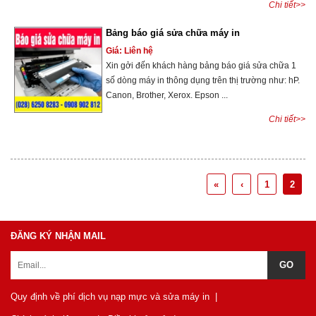
Chi tiết>>
Bảng báo giá sửa chữa máy in
Giá: Liên hệ
Xin gởi đến khách hàng bảng báo giá sửa chữa 1
số dòng máy in thông dụng trên thị trường như: hP.
Canon, Brother, Xerox. Epson ...
Chi tiết>>
«
‹
1
2
ĐĂNG KÝ NHẬN MAIL
Quy định về phí dịch vụ nạp mực và sửa máy in
|