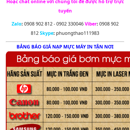
Hoặc chát online với chúng tôi để được hỗ trợ trực
tuyến
Zalo
:
0908 902 812 - 0902 330046
Viber
:
0908 902
812
Skype
:
phuongthao111983
BẢNG BÁO GIÁ NẠP MỰC MÁY IN TẬN NƠI