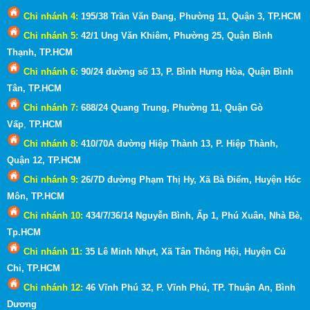
Chi nhánh 4:
195/38 Trần Văn Đang, Phường 11, Quận 3
, TP.HCM
Chi nhánh 5:
42/1 Ung Văn Khiêm, Phường 25, Quận Bình
Thạnh
, TP.HCM
Chi nhánh 6:
90/24 đường số 13, P. Bình Hưng Hòa, Quận Bình
Tân, TP.HCM
Chi nhánh 7:
688/24 Quang Trung, Phường 11, Quận Gò
Vấp
,
TP.HCM
Chi nhánh 8:
410/70A đường Hiệp Thành 13, P. Hiệp Thành,
Quận 12, TP.HCM
Chi nhánh 9:
26/7D đường Phạm Thị Hy, Xã Bà Điểm, Huyện Hóc
Môn
, TP.HCM
Chi nhánh 10:
434/7/36/14 Nguyễn Bình, Ấp 1, Phú Xuân, Nhà Bè,
Tp.HCM
Chi nhánh 11:
35 Lê Minh Nhựt, Xã Tân Thông Hội, Huyện Củ
Chi, TP.HCM
Chi nhánh 12:
46 Vĩnh Phú 32, P. Vĩnh Phú, TP. Thuận An, Bình
Dương