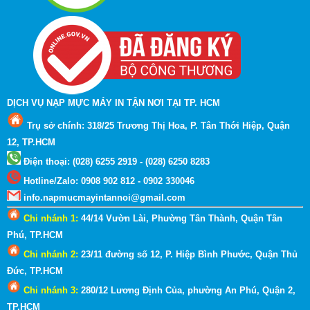
DỊCH VỤ NẠP MỰC MÁY IN TẬN NƠI TẠI TP. HCM
Trụ sở chính: 318/25 Trương Thị Hoa, P. Tân Thới Hiệp, Quận
12, TP.HCM
Điện thoại: (028) 6255 2919 - (028) 6250 8283
Hotline
/
Zalo
:
0908 902 812 - 0902 330046
info.napmucmayintannoi@gmail.com
Chi nhánh 1:
44/14 Vườn Lài, Phường Tân Thành, Quận Tân
Phú, TP.HCM
Chi nhánh 2:
23/11 đường số 12, P. Hiệp Bình Phước, Quận Thủ
Đức, TP.HCM
Chi nhánh 3:
280/12 Lương Định Của, phường An Phú, Quận 2
,
TP.HCM