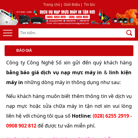
Trang chủ
|
Giới thiệu
|
Tin tức
BÁO GIÁ
Công ty Công Nghệ Số xin gửi đến quý khách hàng
bảng
báo giá dịch vụ nạp mực máy in
&
linh kiện
máy in
những dòng máy in thông dụng như sau:
Nếu khách hàng muôn biết thêm thông tin về dịch vụ
nạp mực hoặc sửa chữa máy in tận nơi xin vui lòng
liên hệ với chúng tôi qua số
Hotline:
(028) 6255 2919 -
0908 902 812
để được tư vấn miễn phí.