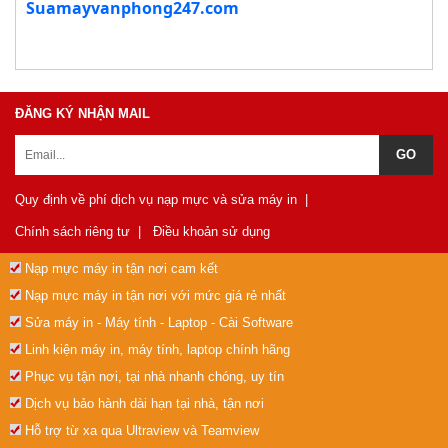
Suamayvanphong247.com
ĐĂNG KÝ NHẬN MAIL
Quy định về phí dịch vụ nạp mực và sửa máy in
|
Chính sách riêng tư
|
Điều khoản sử dụng
Nạp mực máy in tận nơi cam kết
Nạp mực máy in tận nơi với mức giá rẻ nhất
Sửa máy in - Máy tính - Laptop - Cài Software
Linh kiện máy in, máy tính, laptop chính hãng
Phục vụ tận nơi, tại nhà nhanh chóng, uy tín
Dịch vụ bảo hành dài hạn tại nhà, tận nơi
Hỗ trợ từ xa qua Ultraview và Teamview