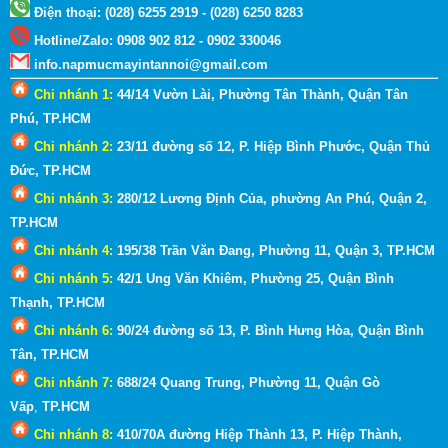
Điện thoại: (028) 6255 2919 - (028) 6250 8283
Hotline
/
Zalo
:
0908 902 812 - 0902 330046
info.napmucmayintannoi@gmail.com
Chi nhánh 1:
44/14 Vườn Lài, Phường Tân Thành, Quận Tân
Phú, TP.HCM
Chi nhánh 2:
23/11 đường số 12, P. Hiệp Bình Phước, Quận Thủ
Đức, TP.HCM
Chi nhánh 3:
280/12 Lương Định Của, phường An Phú, Quận 2
,
TP.HCM
Chi nhánh 4:
195/38 Trần Văn Đang, Phường 11, Quận 3
, TP.HCM
Chi nhánh 5:
42/1 Ung Văn Khiêm, Phường 25, Quận Bình
Thạnh
, TP.HCM
Chi nhánh 6:
90/24 đường số 13, P. Bình Hưng Hòa, Quận Bình
Tân, TP.HCM
Chi nhánh 7:
688/24 Quang Trung, Phường 11, Quận Gò
Vấp
,
TP.HCM
Chi nhánh 8:
410/70A đường Hiệp Thành 13, P. Hiệp Thành,