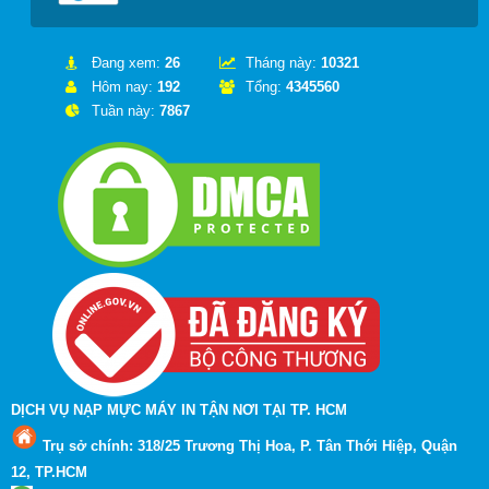
Đang xem:
26
Tháng này:
10321
Hôm nay:
192
Tổng:
4345560
Tuần này:
7867
DỊCH VỤ NẠP MỰC MÁY IN TẬN NƠI TẠI TP. HCM
Trụ sở chính: 318/25 Trương Thị Hoa, P. Tân Thới Hiệp, Quận
12, TP.HCM