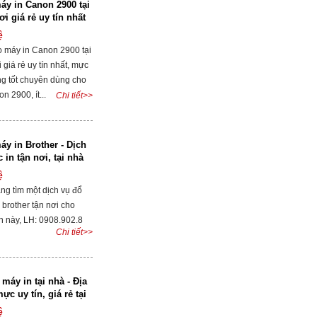
y in Canon 2900 tại
ơi giá rẻ uy tín nhất
ệ
 máy in Canon 2900 tại
 giá rẻ uy tín nhất, mực
ng tốt chuyên dùng cho
n 2900, ít...
Chi tiết>>
y in Brother - Dịch
in tận nơi, tại nhà
ệ
ng tìm một dịch vụ đổ
brother tận nơi cho
n này, LH: 0908.902.8
Chi tiết>>
áy in tại nhà - Địa
c uy tín, giá rẻ tại
ệ