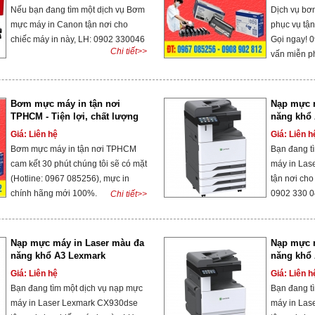
Nếu bạn đang tìm một dịch vụ Bơm
Dịch vụ bơ
mực máy in Canon tận nơi cho
phục vụ tận
chiếc máy in này, LH: 0902 330046
Gọi ngay! 
Chi tiết>>
vấn miễn p
Bơm mực máy in tận nơi
Nạp mực 
TPHCM - Tiện lợi, chất lượng
năng khổ
và tiết kiệm thời gian
CX943adt
Giá: Liên hệ
Giá: Liên h
Bơm mực máy in tận nơi TPHCM
Bạn đang t
cam kết 30 phút chúng tôi sẽ có mặt
máy in Las
(Hotline: 0967 085256), mực in
tận nơi cho
chính hãng mới 100%.
0902 330 
Chi tiết>>
Nạp mực máy in Laser màu đa
Nạp mực 
năng khổ A3 Lexmark
năng khổ
CX930dse
CX931dse
Giá: Liên hệ
Giá: Liên h
Bạn đang tìm một dịch vụ nạp mực
Bạn đang t
máy in Laser Lexmark CX930dse
máy in Las