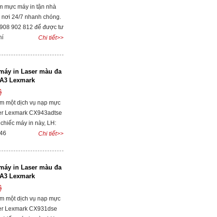
m mực máy in tận nhà
 nơi 24/7 nhanh chóng.
0908 902 812 để được tư
hí
Chi tiết>>
máy in Laser màu đa
 A3 Lexmark
se
ệ
ìm một dịch vụ nạp mực
er Lexmark CX943adtse
 chiếc máy in này, LH:
046
Chi tiết>>
máy in Laser màu đa
 A3 Lexmark
ệ
ìm một dịch vụ nạp mực
er Lexmark CX931dse