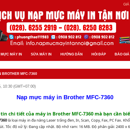
GIÁ
 MỰC MÁY IN
SỬA MÁY IN
HƯỚNG DẪN
HỎI ĐÁP
BÁO GIÁ
N BROTHER MFC-7360
, 10:30 (GMT+07:00)
Nạp mực máy in Brother MFC-7360
 tin chi tiết của máy in Brother MFC-7360 mà bạn cần biế
7360
là loại máy in đa năng Laser trắng đen, In, Scan, Copy, Fax, PC Fax. Khổ 
hút. Tốc độ xử lý: Đang cập nhật. Bộ nhớ ram: 16 MB. Độ phân giải: 2400 x 6