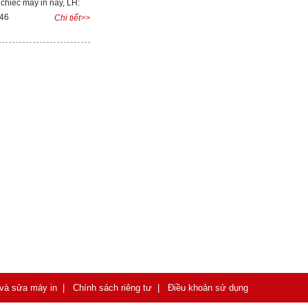
 chiếc máy in này, LH:
046
Chi tiết>>
 và sửa máy in
|
Chính sách riêng tư
|
Điều khoản sử dụng