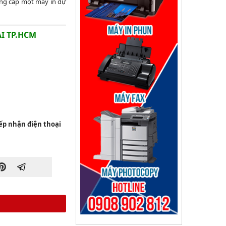
cung cấp một máy in dự
I TP.HCM
iếp nhận điện thoại