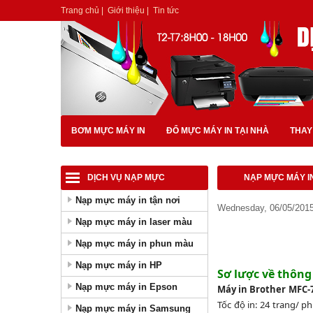
Trang chủ
|
Giới thiệu
|
Tin tức
BƠM MỰC MÁY IN
ĐỔ MỰC MÁY IN TẠI NHÀ
THAY
DỊCH VỤ NẠP MỰC
NẠP MỰC MÁY I
Nạp mực máy in tận nơi
Wednesday, 06/05/2015
Nạp mực máy in laser màu
Nạp mực máy in phun màu
Nạp mực máy in HP
Sơ lược về thông
Nạp mực máy in Epson
Máy in Brother MFC-
Tốc độ in: 24 trang/ p
Nạp mực máy in Samsung