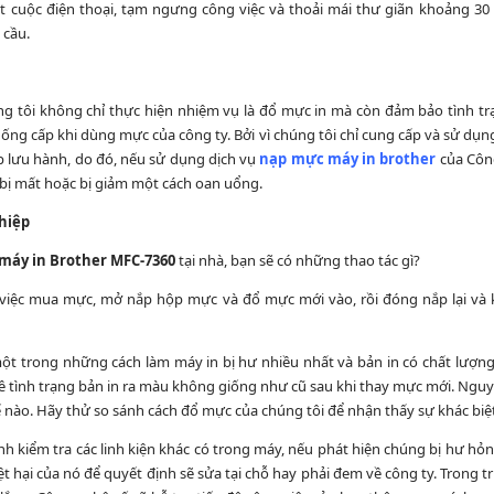
t cuộc điện thoại, tạm ngưng công việc và thoải mái thư giãn khoảng 30 
 cầu.
ng tôi không chỉ thực hiện nhiệm vụ là đổ mực in mà còn đảm bảo tình t
ống cấp khi dùng mực của công ty. Bởi vì chúng tôi chỉ cung cấp và sử dụng
 lưu hành, do đó, nếu sử dụng dịch vụ
nạp mực máy in brother
của Công
bị mất hoặc bị giảm một cách oan uổng.
hiệp
máy in Brother MFC-7360
tại nhà, bạn sẽ có những thao tác gì?
hỉ việc mua mực, mở nắp hộp mực và đổ mực mới vào, rồi đóng nắp lại và 
một trong những cách làm máy in bị hư nhiều nhất và bản in có chất lượn
ề tình trạng bản in ra màu không giống như cũ sau khi thay mực mới. Ngu
nào. Hãy thử so sánh cách đổ mực của chúng tôi để nhận thấy sự khác biệ
ình kiểm tra các linh kiện khác có trong máy, nếu phát hiện chúng bị hư hỏng
t hại của nó để quyết định sẽ sửa tại chỗ hay phải đem về công ty. Trong t