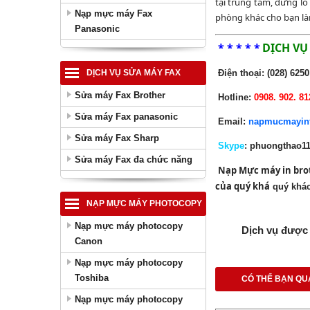
tại trung tâm, đừng lo
Nạp mực máy Fax
phòng khác cho bạn là
Panasonic
* * * * *
DỊCH VỤ
Điện thoại: (028) 6250
DỊCH VỤ SỬA MÁY FAX
Sửa máy Fax Brother
Hotline:
0908. 902. 81
Sửa máy Fax panasonic
Email:
napmucmayint
Sửa máy Fax Sharp
Skype
: phuongthao11
Sửa máy Fax đa chức năng
Nạp Mực máy in bro
của quý khá
quý khác
NẠP MỰC MÁY PHOTOCOPY
Nạp mực máy photocopy
Dịch vụ được 
Canon
Nạp mực máy photocopy
Toshiba
CÓ THỂ BẠN QU
Nạp mực máy photocopy