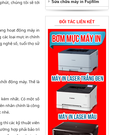
Sửa chữa máy in Fujifilm
phút, chúng tôi sẽ tới
ĐỐI TÁC LIÊN KẾT
rạng hoạt động máy in
 các loại mực in chính
 nghệ số, tuổi thọ sử
khởi động máy. Thế là
g kém nhất. Có một số
yên nhân chính là công
t nhé.
 thì các kỹ thuật viên
rường hợp phải bảo trì