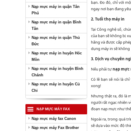
bạn. Đo đó, chỉ với mộ
Nạp mực máy in quận Tân
ngay nơi bạn đang yêu
Phú
2. Tuổi thọ máy in
Nạp mực máy in quận Bình
Tân
Tại Công nghệ số, chú
của bạn sẽ không bị xu
Nạp mực máy in quận Thủ
hãng và được cấp phép
Đức
dụng máy in sẽ không 
Nạp mực máy in huyện Hóc
3. Dịch vụ chuyên ng
Môn
Nạp mực máy in huyện Bình
Nếu phải tự
nạp mực 
Chánh
Có lẽ bạn sẽ nói là c
Nạp mực máy in huyện Củ
xong!
Chi
Nhưng thật ra, đó là 
người rất ngạc nhiên v
đoạn nạp mực như thế 
NẠP MỰC MÁY FAX
Nạp mực máy fax Canon
Ngoài ra, trong quá tr
sẽ dựa vào mức độ thiệ
Nạp mực máy Fax Brother