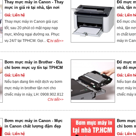
Thay mực máy in Canon - Thay
Đổ mực má
mực in giá rẻ tại nhà, tận nơi
nhà, tận n
Giá: Liên hệ
Giá: Liên h
Thay mực máy in Canon giá cực
Đổ mực cho
tốt, sau 20 phút có mặt ngay nạp
nhà, tận nơi
mực, không ngại đường xa. Phục
in chất lượ
vụ 24/7 tại TPHCM. Gọi... C
máy in Cano
Chi tiết>>
Bơm mực máy in Brother - Địa
Đổ mực má
chỉ bơm mực uy tín tại TPHCM
vụ đổ mực 
Giá: Liên hệ
Giá: Liên h
Nếu bạn đang tìm một dịch vụ bơm
Nếu bạn đa
mực máy in brother tận nơi cho
mực máy in 
chiếc máy in này, LH: 0908.902.812
chiếc máy i
Chi tiết>>
Bơm mực máy in Canon - Mực
Bơm mực m
in Canon chất lượng đậm đẹp
chỉ bơm mự
Sài Gòn
Giá: Liên hệ
Giá: Liên h