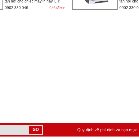
tận nơi cho chiếc máy in này, LH:
tận nơi cho
0902 330 046
0902 330 
Chi tiết>>
Quy định về phí dịch vụ nạp mực