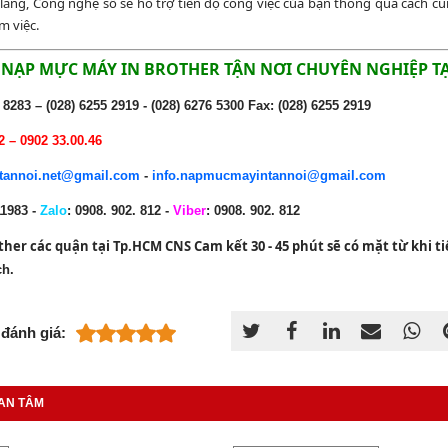
 lắng, Công nghệ số sẽ hỗ trợ tiến độ công việc của bạn thông qua cách 
m việc.
 NẠP MỰC MÁY IN BROTHER TẬN NƠI CHUYÊN NGHIỆP TẠ
 8283 – (028) 6255 2919 - (028) 6276 5300 Fax: (028) 6255 2919
2 – 0902 33.00.46
annoi.net@gmail.com
-
info.napmucmayintannoi@gmail.com
1983 -
Zalo
: 0908. 902. 812 -
Viber
: 0908. 902. 812
ther
các quận tại Tp.HCM CNS Cam kết 30 - 45 phút sẽ có mặt từ khi t
h.
đánh giá:
AN TÂM