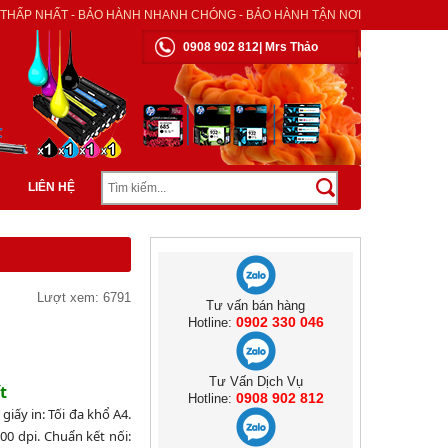
 THẤP NHẤT - BẢO HÀNH NHANH CHÓNG - BẢO HÀNH TẬN NƠI
0908 902 812| Mrs Thảo
LIÊN HỆ
Lượt xem: 6791
Tư vấn bán hàng
0902 330 046
Hotline:
Tư Vấn Dịch Vụ
t
0908 902 812
Hotline:
giấy in: Tối đa khổ A4.
00 dpi. Chuẩn kết nối: