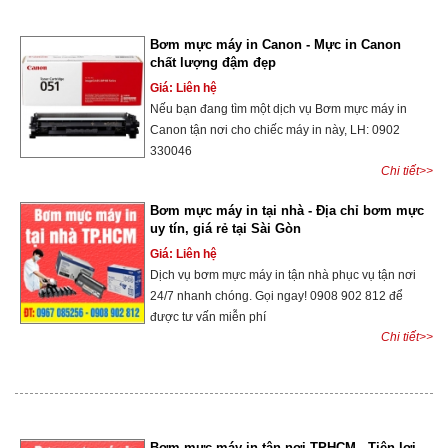
Bơm mực máy in Canon - Mực in Canon
chất lượng đậm đẹp
Giá: Liên hệ
Nếu bạn đang tìm một dịch vụ Bơm mực máy in
Canon tận nơi cho chiếc máy in này, LH: 0902
330046
Chi tiết>>
Bơm mực máy in tại nhà - Địa chỉ bơm mực
uy tín, giá rẻ tại Sài Gòn
Giá: Liên hệ
Dịch vụ bơm mực máy in tận nhà phục vụ tận nơi
24/7 nhanh chóng. Gọi ngay! 0908 902 812 để
được tư vấn miễn phí
Chi tiết>>
Bơm mực máy in tận nơi TPHCM - Tiện lợi,