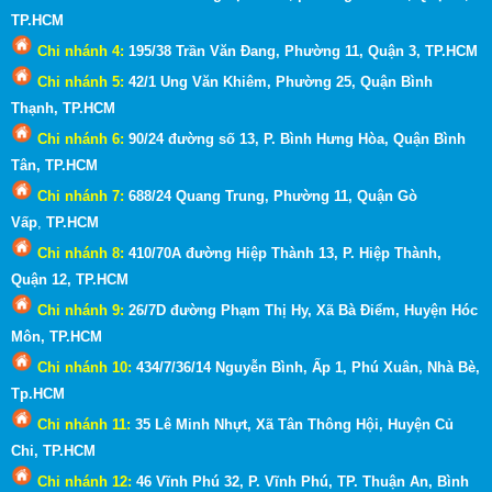
TP.HCM
Chi nhánh 4:
195/38 Trần Văn Đang, Phường 11, Quận 3
, TP.HCM
Chi nhánh 5:
42/1 Ung Văn Khiêm, Phường 25, Quận Bình
Thạnh
, TP.HCM
Chi nhánh 6:
90/24 đường số 13, P. Bình Hưng Hòa, Quận Bình
Tân, TP.HCM
Chi nhánh 7:
688/24 Quang Trung, Phường 11, Quận Gò
Vấp
,
TP.HCM
Chi nhánh 8:
410/70A đường Hiệp Thành 13, P. Hiệp Thành,
Quận 12, TP.HCM
Chi nhánh 9:
26/7D đường Phạm Thị Hy, Xã Bà Điểm, Huyện Hóc
Môn
, TP.HCM
Chi nhánh 10:
434/7/36/14 Nguyễn Bình, Ấp 1, Phú Xuân, Nhà Bè,
Tp.HCM
Chi nhánh 11:
35 Lê Minh Nhựt, Xã Tân Thông Hội, Huyện Củ
Chi, TP.HCM
Chi nhánh 12:
46 Vĩnh Phú 32, P. Vĩnh Phú, TP. Thuận An, Bình