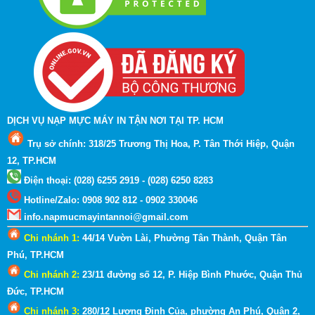
DỊCH VỤ NẠP MỰC MÁY IN TẬN NƠI TẠI TP. HCM
Trụ sở chính: 318/25 Trương Thị Hoa, P. Tân Thới Hiệp, Quận
12, TP.HCM
Điện thoại: (028) 6255 2919 - (028) 6250 8283
Hotline
/
Zalo
:
0908 902 812 - 0902 330046
info.napmucmayintannoi@gmail.com
Chi nhánh 1:
44/14 Vườn Lài, Phường Tân Thành, Quận Tân
Phú, TP.HCM
Chi nhánh 2:
23/11 đường số 12, P. Hiệp Bình Phước, Quận Thủ
Đức, TP.HCM
Chi nhánh 3:
280/12 Lương Định Của, phường An Phú, Quận 2
,