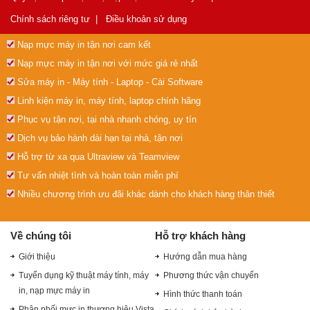
Chính sách riêng tư
|
Điều khoản sử dụng
Nạp mực máy in tận nơi cam kết
Nạp mực máy in tận nơi với mức giá rẻ nhất
Sửa máy in - Máy tính - Laptop - Cài Software
Linh kiện máy in, máy tính, laptop chính hãng
Phục vụ tận nơi, tại nhà nhanh chóng, uy tín
Dịch vụ bảo hành dài hạn tại nhà, tận nơi
Hỗ trợ từ xa qua Ultraview và Teamview
Tư vấn nhiệt tình và hoàn toàn miễn phí
Nhiều chương trình ưu đãi khác dành cho khách hàng thân thiết
Về chúng tôi
Hỗ trợ khách hàng
Giới thiệu
Hướng dẫn mua hàng
Tuyển dụng kỹ thuật máy tính, máy
Phương thức vận chuyển
in, nạp mực máy in
Hình thức thanh toán
Phân phối mực in thương hiệu Vista