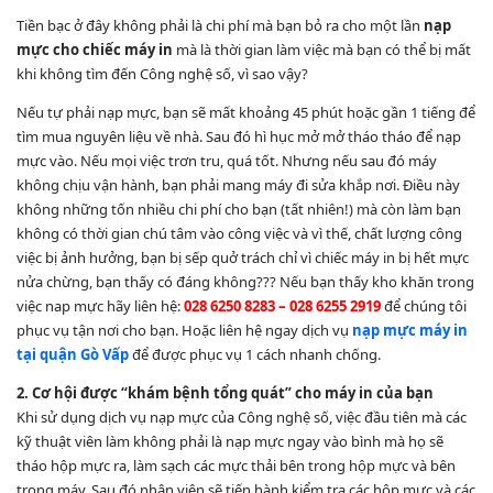
Tiền bạc ở đây không phải là chi phí mà bạn bỏ ra cho một lần
nạp
mực cho chiếc máy in
mà là thời gian làm việc mà bạn có thể bị mất
khi không tìm đến Công nghệ số, vì sao vậy?
Nếu tự phải nạp mực, bạn sẽ mất khoảng 45 phút hoặc gần 1 tiếng để
tìm mua nguyên liệu về nhà. Sau đó hì hục mở mở tháo tháo để nạp
mực vào. Nếu mọi việc trơn tru, quá tốt. Nhưng nếu sau đó máy
không chịu vận hành, bạn phải mang máy đi sửa khắp nơi. Điều này
không những tốn nhiều chi phí cho bạn (tất nhiên!) mà còn làm bạn
không có thời gian chú tâm vào công việc và vì thế, chất lượng công
việc bị ảnh hưởng, bạn bị sếp quở trách chỉ vì chiếc máy in bị hết mực
nửa chừng, bạn thấy có đáng không??? Nếu bạn thấy kho khăn trong
việc nap mực hãy liên hệ:
028 6250 8283 – 028 6255 2919
để chúng tôi
phục vụ tận nơi cho bạn. Hoặc liên hệ ngay dịch vụ
nạp mực máy in
tại quận Gò Vấp
để được phục vụ 1 cách nhanh chống.
2. Cơ hội được “khám bệnh tổng quát” cho máy in của bạn
Khi sử dụng dịch vụ nạp mực của Công nghệ số, việc đầu tiên mà các
kỹ thuật viên làm không phải là nạp mực ngay vào bình mà họ sẽ
tháo hộp mực ra, làm sạch các mực thải bên trong hộp mực và bên
trong máy. Sau đó nhân viên sẽ tiến hành kiểm tra các hộp mực và các