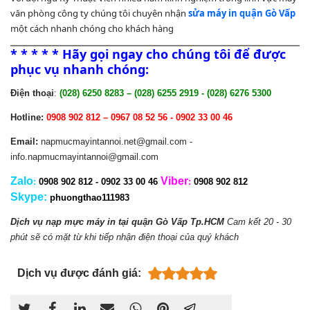
văn phòng công ty chúng tôi chuyên nhận
sửa máy in quận Gò Vấp
một cách nhanh chóng cho khách hàng
*
*
*
* *
Hãy gọi ngay cho chúng tôi để được
phục vụ nhanh chóng:
Điện thoại
:
(028) 6250 8283 – (028) 6255 2919 - (028) 6276 5300
Hotline:
0908 902 812 – 0967 08 52 56 -
0902 33 00 46
Email:
napmucmayintannoi.net@gmail.com -
info.napmucmayintannoi@gmail.com
Zalo
Viber
:
0908 902 812 -
0902 33 00 46
:
0908 902 812
Skype
:
phuongthao111983
Dịch vụ nạp mực máy in tại quận Gò Vấp
Tp.HCM
Cam kết 20 - 30
phút sẽ có mặt từ khi tiếp nhận điện thoại của quý khách
Dịch vụ được đánh giá: