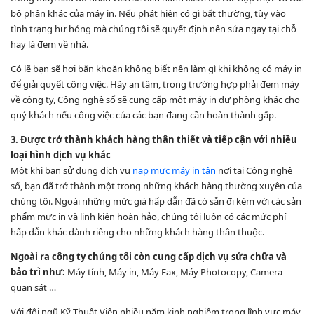
bộ phận khác của máy in. Nếu phát hiện có gì bất thường, tùy vào
tình trạng hư hỏng mà chúng tôi sẽ quyết định nên sửa ngay tại chỗ
hay là đem về nhà.
Có lẽ bạn sẽ hơi băn khoăn không biết nên làm gì khi không có máy in
để giải quyết công việc. Hãy an tâm, trong trường hợp phải đem máy
về công ty, Công nghệ số sẽ cung cấp một máy in dự phòng khác cho
quý khách nếu công việc của các bạn đang cần hoàn thành gấp.
3. Được trở thành khách hàng thân thiết và tiếp cận với nhiều
loại hình dịch vụ khác
Một khi bạn sử dụng dịch vụ
nạp mực máy in tận
nơi tại Công nghệ
số, bạn đã trở thành một trong những khách hàng thường xuyên của
chúng tôi. Ngoài những mức giá hấp dẫn đã có sẵn đi kèm với các sản
phẩm mực in và linh kiện hoàn hảo, chúng tôi luôn có các mức phí
hấp dẫn khác dành riêng cho những khách hàng thân thuộc.
Ngoài ra công ty chúng tôi còn cung cấp dịch vụ sửa chữa và
bảo trì như:
Máy tính, Máy in, Máy Fax, Máy Photocopy, Camera
quan sát …
Với đội ngũ Kỹ Thuật Viên nhiều năm kinh nghiệm trong lĩnh vực máy