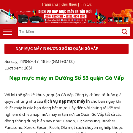
Trang chủ
|
Giới thiệu
|
Tin tức
NẠP MỰC MÁY IN ĐƯỜNG SỐ 53 QUẬN GÒ VẤP
Sunday, 23/04/2017, 18:59 (GMT+07:00)
Lượt xem: 1634
Nạp mực máy in
Đường Số 53
quận Gò Vấp
Với lợi thế gần kề khu vực quận Gò Vấp Công ty chúng tôi luôn giải
quyết những nhu cầu
dịch vụ nạp mực máy in
cho bạn ngay khi
chiếc máy in của bạn đang hết mực. Hãy đến với chúng tôi để trải
nghiệm dịch vụ nạp mực máy in tận nơi tại Quận Gò Vấp tất cả các
dòng thông dụng hiện nay như: Canon, HP, Samsung, Brother,
Panasonic, Xerox, Epson, Ricoh, Oki một cách chuyên nghiệp thuộc