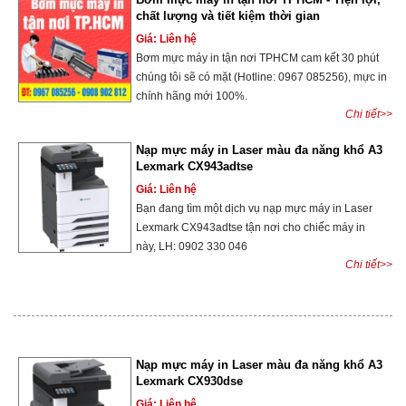
chất lượng và tiết kiệm thời gian
Giá: Liên hệ
Bơm mực máy in tận nơi TPHCM cam kết 30 phút
chúng tôi sẽ có mặt (Hotline: 0967 085256), mực in
chính hãng mới 100%.
Chi tiết>>
Nạp mực máy in Laser màu đa năng khổ A3
Lexmark CX943adtse
Giá: Liên hệ
Bạn đang tìm một dịch vụ nạp mực máy in Laser
Lexmark CX943adtse tận nơi cho chiếc máy in
này, LH: 0902 330 046
Chi tiết>>
Nạp mực máy in Laser màu đa năng khổ A3
Lexmark CX930dse
Giá: Liên hệ