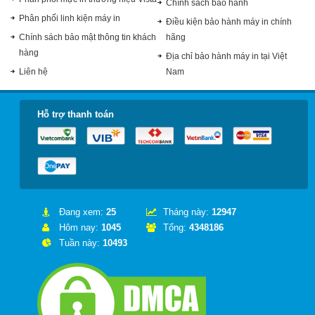
Chính sách bảo hành
Phân phối linh kiện máy in
Điều kiện bảo hành máy in chính
Chính sách bảo mật thông tin khách
hãng
hàng
Địa chỉ bảo hành máy in tại Việt
Liên hệ
Nam
Hỗ trợ thanh toán
Đang xem:
25
Tháng này:
12947
Hôm nay:
1045
Tổng:
4348186
Tuần này:
10493