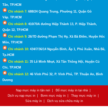
Tân, TP.HCM
Chi nhánh 7:
688/24 Quang Trung, Phường 11, Quận Gò
Vấp
,
TP.HCM
Chi nhánh 8:
410/70A đường Hiệp Thành 13, P. Hiệp Thành,
Quận 12, TP.HCM
Chi nhánh 9:
26/7D đường Phạm Thị Hy, Xã Bà Điểm, Huyện Hóc
Môn
, TP.HCM
Chi nhánh 10:
434/7/36/14 Nguyễn Bình, Ấp 1, Phú Xuân, Nhà Bè,
Tp.HCM
Chi nhánh 11:
35 Lê Minh Nhựt, Xã Tân Thông Hội, Huyện Củ
Chi, TP.HCM
Chi nhánh 12:
46 Vĩnh Phú 32, P. Vĩnh Phú, TP. Thuận An, Bình
Dương
Nạp mực máy in tận nơi
|
Đổ mực máy in tại nhà
|
Dịch vụ nạp mực in
|
Bơm mực máy in
|
Thay mực máy in
|
Sửa máy in
|
Dịch vụ sửa chữa máy in