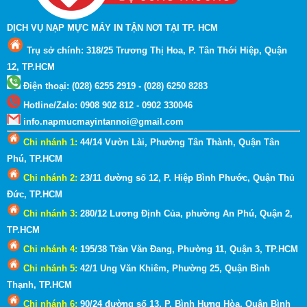
DỊCH VỤ NẠP MỰC MÁY IN TẬN NƠI TẠI TP. HCM
Trụ sở chính: 318/25 Trương Thị Hoa, P. Tân Thới Hiệp, Quận
12, TP.HCM
Điện thoại: (028) 6255 2919 - (028) 6250 8283
Hotline
/
Zalo
:
0908 902 812 - 0902 330046
info.napmucmayintannoi@gmail.com
Chi nhánh 1:
44/14 Vườn Lài, Phường Tân Thành, Quận Tân
Phú, TP.HCM
Chi nhánh 2:
23/11 đường số 12, P. Hiệp Bình Phước, Quận Thủ
Đức, TP.HCM
Chi nhánh 3:
280/12 Lương Định Của, phường An Phú, Quận 2
,
TP.HCM
Chi nhánh 4:
195/38 Trần Văn Đang, Phường 11, Quận 3
, TP.HCM
Chi nhánh 5:
42/1 Ung Văn Khiêm, Phường 25, Quận Bình
Thạnh
, TP.HCM
Chi nhánh 6:
90/24 đường số 13, P. Bình Hưng Hòa, Quận Bình