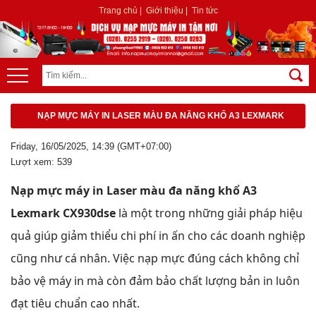
Trang chủ
|
Giới thiệu
|
Tin tức
NẠP MỰC MÁY IN LASER MÀU ĐA NĂNG KHỔ A3 LEXMARK
CX930DSE
Friday, 16/05/2025, 14:39 (GMT+07:00)
Lượt xem: 539
Nạp mực máy in Laser màu đa năng khổ A3
Lexmark CX930dse
là một trong những giải pháp hiệu
quả giúp giảm thiểu chi phí in ấn cho các doanh nghiệp
cũng như cá nhân. Việc nạp mực đúng cách không chỉ
bảo vệ máy in mà còn đảm bảo chất lượng bản in luôn
đạt tiêu chuẩn cao nhất.