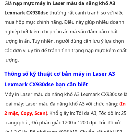
Giá
nạp mực máy in Laser màu đa năng khổ A3
Lexmark CX930dse
thường rất cạnh tranh so với việc
mua hộp mực chính hãng. Điều này giúp nhiều doanh
nghiệp tiết kiệm chi phí in ấn mà vẫn đảm bảo chất
lượng in ấn. Tuy nhiên, người dùng cần lưu ý lựa chọn
các đơn vị uy tín để tránh tình trạng nạp mực kém chất
lượng.
Thông số kỹ thuật cơ bản máy in Laser A3
Lexmark
CX930dse
bạn cần biết
Máy in Laser màu đa năng khổ A3 Lexmark CX930dse là
loại máy: Laser màu đa năng khổ A3 với chức năng:
(In
2 mặt, Copy, Scan)
. Khổ giấy in: Tối đa A3, Tốc độ in: 25
trang/phút, Độ phân giải: 1200 x 1200 dpi. Tốc độ xử
lý: 1.2 GHz, Bộ nhớ ram: 4096 MB. Chuẩn kết nối: USB,