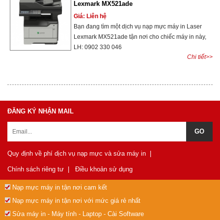
Lexmark MX521ade
Giá: Liên hệ
Bạn đang tìm một dịch vụ nạp mực máy in Laser
Lexmark MX521ade tận nơi cho chiếc máy in này,
LH: 0902 330 046
Chi tiết>>
ĐĂNG KÝ NHẬN MAIL
Quy định về phí dịch vụ nạp mực và sửa máy in
|
Chính sách riêng tư
|
Điều khoản sử dụng
Nạp mực máy in tận nơi cam kết
Nạp mực máy in tận nơi với mức giá rẻ nhất
Sửa máy in - Máy tính - Laptop - Cài Software