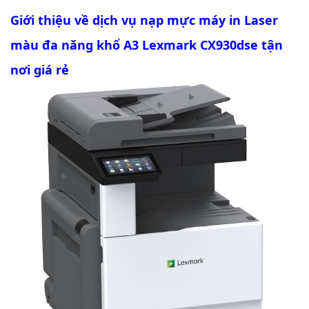
Giới thiệu về dịch vụ nạp mực máy in Laser
màu đa năng khổ A3 Lexmark CX930dse tận
nơi giá rẻ