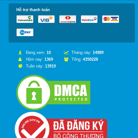
Hỗ trợ thanh toán
Đang xem:
10
Tháng này:
14989
Hôm nay:
1369
Tổng:
4350228
Tuần này:
13919