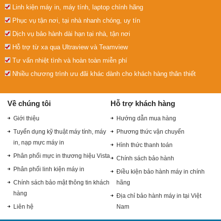
Linh kiện máy in, máy tính, laptop chính hãng
Phục vụ tận nơi, tại nhà nhanh chóng, uy tín
Dịch vụ bảo hành dài hạn tại nhà, tận nơi
Hỗ trợ từ xa qua Ultraview và Teamview
Tư vấn nhiệt tình và hoàn toàn miễn phí
Nhiều chương trình ưu đãi khác dành cho khách hàng thân thiết
Về chúng tôi
Hỗ trợ khách hàng
Giới thiệu
Hướng dẫn mua hàng
Tuyển dụng kỹ thuật máy tính, máy
Phương thức vận chuyển
in, nạp mực máy in
Hình thức thanh toán
Phân phối mực in thương hiệu Vista
Chính sách bảo hành
Phân phối linh kiện máy in
Điều kiện bảo hành máy in chính
Chính sách bảo mật thông tin khách
hãng
hàng
Địa chỉ bảo hành máy in tại Việt
Liên hệ
Nam