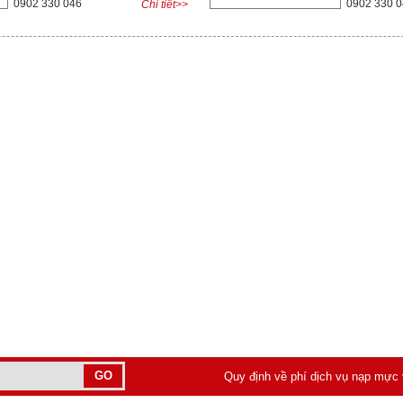
0902 330 046
0902 330 
Chi tiết>>
Quy định về phí dịch vụ nạp mực