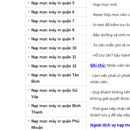
Nạp mực máy in quận 5
- Nạp mực mới.
Nạp mực máy in quận 6
- Reset hộp mực nếu c
Nạp mực máy in quận 7
- In test để kiểm tra c
Nạp mực máy in quận 8
- Bảo dưỡng vệ sinh m
Nạp mực máy in quận 9
- Tư vấn miễn phí về m
Nạp mực máy in quận 10
- Hỗ trợ 24/7 bảo hàn
Nạp mực máy in quận 11
Ghi chú:
Nhân viên là
Nạp mực máy in quận 12
Nạp mực máy in quận Tân
- Làm việc phải có phiế
Bình
nhân viên.
Nạp mực máy in quận Gò
- Quý khách không nên 
Vấp
không giải quyết được 
Nạp mực máy in quận Bình
- Thời gian tiếp nhận 
Thạnh
khách lưu ý để sắp xếp
Nạp mực máy in quận Phú
Ngoài dịch vụ nạp m
Nhuận