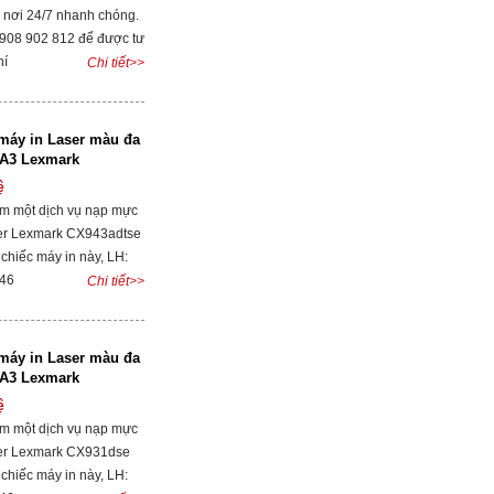
 nơi 24/7 nhanh chóng.
0908 902 812 để được tư
hí
Chi tiết>>
máy in Laser màu đa
 A3 Lexmark
se
ệ
ìm một dịch vụ nạp mực
er Lexmark CX943adtse
 chiếc máy in này, LH:
046
Chi tiết>>
máy in Laser màu đa
 A3 Lexmark
ệ
ìm một dịch vụ nạp mực
er Lexmark CX931dse
 chiếc máy in này, LH: