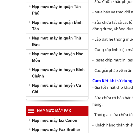
- Sửa Chữa khắc phục 
Nạp mực máy in quận Tân
- Mua bán và trao đổi 
Phú
- Sửa chữa tất cả các 
Nạp mực máy in quận Bình
động được, Không đưa g
Tân
Nạp mực máy in quận Thủ
- Lắp đặt hệ thống mực
Đức
- Cung cấp linh kiện má
Nạp mực máy in huyện Hóc
- Reset chip mực in Re
Môn
Nạp mực máy in huyện Bình
- Các giải pháp về in ấn
Chánh
Cam Kết khi sử dụng 
Nạp mực máy in huyện Củ
- Giá tốt nhất cho khá
Chi
- Sửa chữa có bảo hành
hàng.
NẠP MỰC MÁY FAX
- Thời gian sửa chữa t
Nạp mực máy fax Canon
- Khách hàng thân thiế
Nạp mực máy Fax Brother