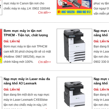
mực máy in Canon tận nơi cho
phục vụ tận
chiếc máy in này, LH: 0902 330046
Gọi ngay! 
Chi tiết>>
vấn miễn p
Bơm mực máy in tận nơi
Nạp mực 
TPHCM - Tiện lợi, chất lượng
năng khổ
và tiết kiệm thời gian
CX943adt
Giá: Liên hệ
Giá: Liên h
Bơm mực máy in tận nơi TPHCM
Bạn đang t
cam kết 30 phút chúng tôi sẽ có mặt
máy in Las
(Hotline: 0967 085256), mực in
tận nơi cho
chính hãng mới 100%.
0902 330 
Chi tiết>>
Nạp mực máy in Laser màu đa
Nạp mực 
năng khổ A3 Lexmark
năng khổ
CX930dse
CX931dse
Giá: Liên hệ
Giá: Liên h
Bạn đang tìm một dịch vụ nạp mực
Bạn đang t
máy in Laser Lexmark CX930dse
máy in Las
tận nơi cho chiếc máy in này, LH:
tận nơi cho