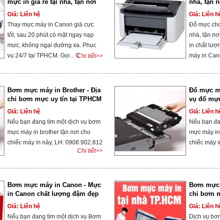
mực in giá rẻ tại nhà, tận nơi
nhà, tận n
Giá: Liên hệ
Giá: Liên h
Thay mực máy in Canon giá cực
Đổ mực cho
tốt, sau 20 phút có mặt ngay nạp
nhà, tận nơi
mực, không ngại đường xa. Phục
in chất lượ
vụ 24/7 tại TPHCM. Gọi... C
máy in Cano
Chi tiết>>
Bơm mực máy in Brother - Địa
Đổ mực má
chỉ bơm mực uy tín tại TPHCM
vụ đổ mực 
Giá: Liên hệ
Giá: Liên h
Nếu bạn đang tìm một dịch vụ bơm
Nếu bạn đa
mực máy in brother tận nơi cho
mực máy in 
chiếc máy in này, LH: 0908.902.812
chiếc máy i
Chi tiết>>
Bơm mực máy in Canon - Mực
Bơm mực m
in Canon chất lượng đậm đẹp
chỉ bơm mự
Sài Gòn
Giá: Liên hệ
Giá: Liên h
Nếu bạn đang tìm một dịch vụ Bơm
Dịch vụ bơ