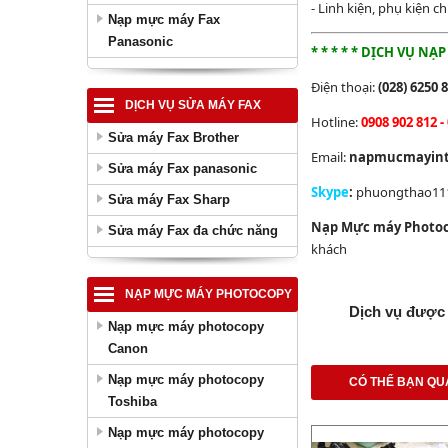
- Linh kiện, phụ kiện 
Nạp mực máy Fax
Panasonic
* * * * * DỊCH VỤ 
Điện thoại:
(028) 6250 8
DỊCH VỤ SỬA MÁY FAX
Hotline:
0908 902 812 -
Sửa máy Fax Brother
Email:
napmucmayint
Sửa máy Fax panasonic
Skype
:
phuongthao111
Sửa máy Fax Sharp
Nạp Mực máy Photo
Sửa máy Fax đa chức năng
khách
NẠP MỰC MÁY PHOTOCOPY
Dịch vụ được 
Nạp mực máy photocopy
Canon
Nạp mực máy photocopy
CÓ THỂ BẠN QU
Toshiba
Nạp mực máy photocopy