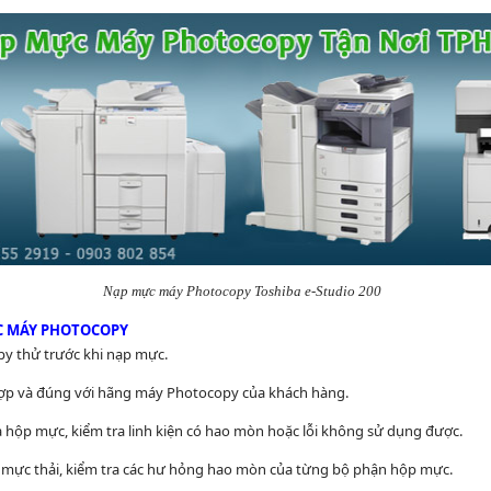
Nạp mực máy Photocopy Toshiba e-Studio 200
C MÁY PHOTOCOPY
py thử trước khi nạp mực.
ợp và đúng với hãng máy Photocopy của khách hàng.
ủa hộp mực, kiểm tra linh kiện có hao mòn hoặc lỗi không sử dụng được.
h mực thải, kiểm tra các hư hỏng hao mòn của từng bộ phận hộp mực.