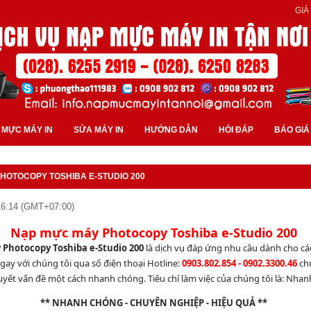
GIÁ
 MỰC MÁY IN
SỬA MÁY IN
HƯỚNG DẪN
HỎI ĐÁP
BÁO GIÁ
HOTOCOPY TOSHIBA E-STUDIO 200
 16:14 (GMT+07:00)
Nạp mực máy Photocopy Toshiba e-Studio 200
Photocopy Toshiba e-Studio 200
là dịch vụ đáp ứng nhu cầu dành cho các
gay với chúng tôi qua số điện thoại Hotline:
0903.802.854 - 0902.3300.46
ch
uyết vấn đề một cách nhanh chóng. Tiêu chí làm việc của chúng tôi là: Nhanh 
** NHANH CHÓNG - CHUYÊN NGHIỆP - HIỆU QUẢ **