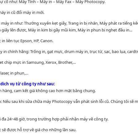
sự cố như: Máy Tính – Máy in – Máy Fax – Máy Photocopy.
máy in cũ đổi máy in mới.
lỗi máy in như: Thường xuyên kẹt giấy, Trang in bị nhăn, Máy phát ra tiếng k
iấy lên được, Máy in kim bị gãy mũi kim, Máy in phun bị nghẹt đầu in...
 in liên tục Epson, HP, Canon.
y in chính hãng: Trống in, gạt mực, drum máy in, trục từ, sạc, bao lụa, cardt
set chip mực in Samsung, Xerox, Brother,…
 laser, in phun,…
dich vụ từ công ty như sau:
ch hàng, cam kết giá không cao hơn mặt bằng chung.
: Nếu sau khi sửa chữa máy Photocopy vẫn phát sinh lỗi cũ. Chúng tôi sẽ m
ối đa 24~48 giờ, trong trường hợp phải nhận máy về công ty.
t sẽ được hỗ trợ về giá cho những lần sau.