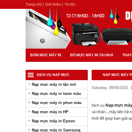
Trang chủ
|
Giới thiệu
|
Tin tức
BƠM MỰC MÁY IN
ĐỔ MỰC MÁY IN TẠI NHÀ
THAY
DỊCH VỤ NẠP MỰC
NẠP MỰC MÁY P
Nạp mực máy in tận nơi
Saturday, 09/05/2015,
Nạp mực máy in laser màu
Nạp mực máy in phun màu
Dịch vụ
Nạp mực máy 
cá nhân,…Hãy liên hệ n
Nạp mực máy in HP
thời để giúp bạn giải q
Nạp mực máy in Epson
Nạp mực máy in Samsung