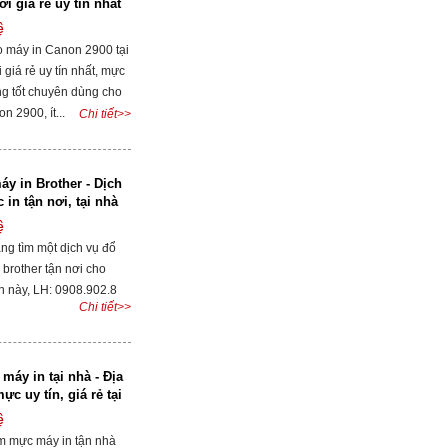
ơi giá rẻ uy tín nhất
ệ
 máy in Canon 2900 tại
 giá rẻ uy tín nhất, mực
ng tốt chuyên dùng cho
n 2900, ít...
Chi tiết>>
y in Brother - Dịch
in tận nơi, tại nhà
ệ
ng tìm một dịch vụ đổ
brother tận nơi cho
n này, LH: 0908.902.8
Chi tiết>>
áy in tại nhà - Địa
c uy tín, giá rẻ tại
ệ
m mực máy in tận nhà