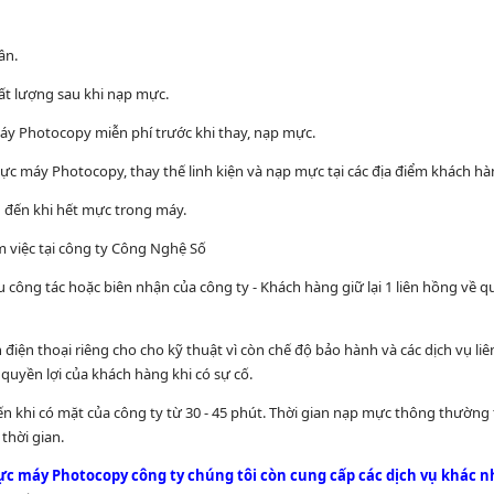
ần.
hất lượng sau khi nạp mực.
áy Photocopy miễn phí trước khi thay, nạp mực.
ực máy Photocopy, thay thế linh kiện và nạp mực tại các địa điểm khách hà
h đến khi hết mực trong máy.
m việc tại công ty Công Nghệ Số
u công tác hoặc biên nhận của công ty - Khách hàng giữ lại 1 liên hồng về qu
điện thoại riêng cho cho kỹ thuật vì còn chế độ bảo hành và các dịch vụ liê
quyền lợi của khách hàng khi có sự cố.
đến khi có mặt của công ty từ 30 - 45 phút. Thời gian nạp mực thông thường 
 thời gian.
ực máy Photocopy công ty chúng tôi còn cung cấp các dịch vụ khác n