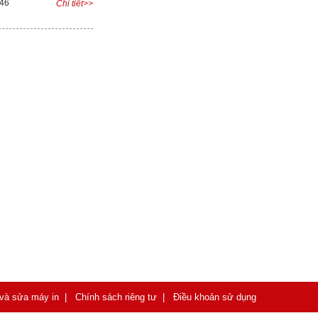
046
Chi tiết>>
 và sửa máy in
|
Chính sách riêng tư
|
Điều khoản sử dụng