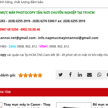
chính hãng, chất lượng đảm bảo.
NẠP MỰC MÁY PHOTOCOPY TẬN NƠI CHUYÊN NGHIỆP TẠI TP.HCM
283 – (028) 6255 2919 - (028) 6276 5300 F ax: (028) 6255 2919
 0967 08 5256 - 0902 33.00.46
annoi.net@gmail.com - info.napmucmayintannoi@gmail.com
983 -
Zalo
:
0908. 902. 812 -
Viber
:
0908. 902. 812
copy
các quận tại Tp.HCM CNS Cam kết 30 - 45 phút sẽ có mặt từ khi tiếp nh
đánh giá:
AN TÂM
Thay mực máy in Canon - Thay
Đổ mực má