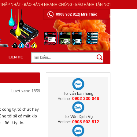
 THẤP NHẤT - BẢO HÀNH NHANH CHÓNG - BẢO HÀNH TẬN NƠI
0908 902 812| Mrs Thảo
LIÊN HỆ
Lượt xem: 1859
Tư vấn bán hàng
0902 330 046
Hotline:
 công ty, tổ chức hay
úng tôi sẽ có mặt kịp
Tư Vấn Dịch Vụ
0908 902 812
Hotline:
- Rẻ - Uy tín.