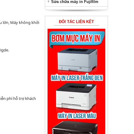
Sửa chữa máy in Fujifilm
ĐỐI TÁC LIÊN KẾT
êu lớn, Máy không khởi
rigde.
iễn phí hỗ trợ khách