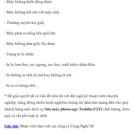
- Máy không khởi động được.
- Máy không kết nối với máy tính.
- Thường xuyên kẹt giấy.
- Máy phát ra tiếng kêu quá lớn.
- Máy không đưa giấy lên được.
- Trang in bị nhăn.
- In bị lem đen, sọc ngang, sọc dọc, xuất hiện chấm đốm.
- In không ra chữ, bị mờ hay không rõ nét.
- In ra có bóng chữ,…
* Để giải quyết tất cả vấn đề trên thì với đội ngũ kỹ thuật viên chuyên
nghiệp, năng động nhiều kinh nghiệm chúng tôi đảm bảo mang đến cho quý
khách hàng một dịch vụ
Sửa máy photocopy Toshiba E255
chất lượng, hiệu
quả và chi phí hợp lý nhất.
Ghi chú:
Nhân viên làm việc tại công ty Công Nghệ Số