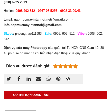
(028) 6255 2919
Hotline:
0908 902 812 - 0967 08 5256 - 0902 33.00.46
Email:
napmucmayintannoi.net@gmail.com -
info.napmucmayintannoi@gmail.com
Skype
:
phuongthao111983 -
Zalo
:
0908. 902. 812 -
Viber
:
0908. 902.
812
Dịch vụ sửa máy Photocopy
các quận tại Tp.HCM CNS Cam kết 30 -
45 phút sẽ có mặt từ khi tiếp nhận điện thoại của quý khách
Dịch vụ được đánh giá:
CÓ THỂ BẠN QUAN TÂM