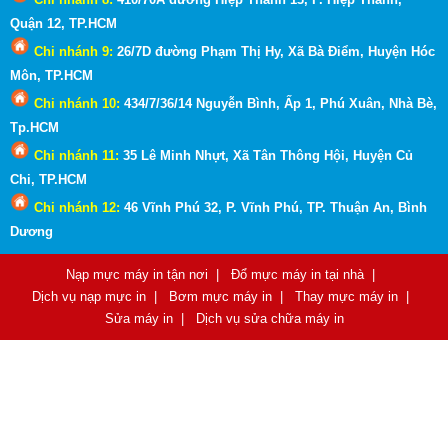
Quận 12, TP.HCM
Chi nhánh 9:
26/7D đường Phạm Thị Hy, Xã Bà Điểm, Huyện Hóc
Môn
, TP.HCM
Chi nhánh 10:
434/7/36/14 Nguyễn Bình, Ấp 1, Phú Xuân, Nhà Bè,
Tp.HCM
Chi nhánh 11:
35 Lê Minh Nhựt, Xã Tân Thông Hội, Huyện Củ
Chi, TP.HCM
Chi nhánh 12:
46 Vĩnh Phú 32, P. Vĩnh Phú, TP. Thuận An, Bình
Dương
Nạp mực máy in tận nơi
|
Đổ mực máy in tại nhà
|
Dịch vụ nạp mực in
|
Bơm mực máy in
|
Thay mực máy in
|
Sửa máy in
|
Dịch vụ sửa chữa máy in