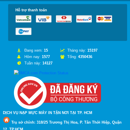
Hỗ trợ thanh toán
Đang xem:
15
Tháng này:
15197
Hôm nay:
1577
Tổng:
4350436
Tuần này:
14127
DỊCH VỤ NẠP MỰC MÁY IN TẬN NƠI TẠI TP. HCM
Trụ sở chính: 318/25 Trương Thị Hoa, P. Tân Thới Hiệp, Quận
12, TP.HCM