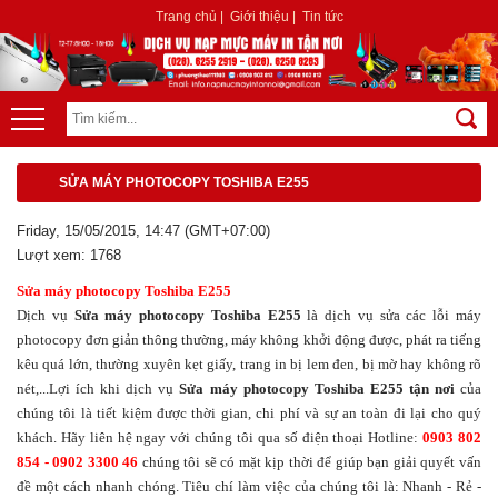
Trang chủ
|
Giới thiệu
|
Tin tức
SỬA MÁY PHOTOCOPY TOSHIBA E255
Friday, 15/05/2015, 14:47 (GMT+07:00)
Lượt xem: 1768
Sửa máy photocopy Toshiba E255
Dịch vụ
Sửa máy photocopy Toshiba E255
là dịch vụ sửa các lỗi máy
photocopy đơn giản thông thường, máy không khởi động được, phát ra tiếng
kêu quá lớn, thường xuyên kẹt giấy, trang in bị lem đen, bị mờ hay không rõ
nét,...Lợi ích khi dịch vụ
Sửa máy photocopy Toshiba E255 tận nơi
của
chúng tôi là tiết kiệm được thời gian, chi phí và sự an toàn đi lại cho quý
khách. Hãy liên hệ ngay với chúng tôi qua số điện thoại Hotline:
0903 802
854 - 0902 3300 46
chúng tôi sẽ có mặt kịp thời để giúp bạn giải quyết vấn
đề một cách nhanh chóng. Tiêu chí làm việc của chúng tôi là: Nhanh - Rẻ -