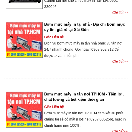
Canon tận nơi cho chiếc máy in này, LH: 0902
330046
Chi tiết>>
Bơm mực máy in tại nhà - Địa chỉ bơm mực
uy tín, giá rẻ tại Sài Gòn
Giá: Liên hệ
Dịch vụ bơm mực máy in tận nhà phục vụ tận nơi
24/7 nhanh chóng. Gọi ngay! 0908 902 812 để
được tư vấn miễn phí
Chi tiết>>
Bơm mực máy in tận nơi TPHCM - Tiện lợi,
chất lượng và tiết kiệm thời gian
Giá: Liên hệ
Bơm mực máy in tận nơi TPHCM cam kết 30 phút
chúng tôi sẽ có mặt (Hotline: 0967 085256), mực in
chính hãng mới 100%.
Chi tiết>>