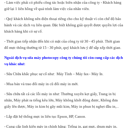
- Làm việc phải có phiếu công tác hoặc biên nhận của công ty - Khách hàng
giữ lại 1 liên hồng về quá trình làm việc của nhân viên.
- Quý khách không nên điện thoại riêng cho cho kỹ thuật vì còn chế độ bảo
hành và các dịch vụ liên quan. Đặc biệt không giải quyết được quyền lợi của
khách hàng khi có sự cố.
- Thời gian tiếp nhận đến khi có mặt của công ty từ 30 - 45 phút. Thời gian
đổ mực thông thường từ 15 - 30 phút, quý khách lưu ý để sắp xếp thời gian.
Ngoài dịch vụ sửa máy photocopy công ty chúng tôi còn cung cấp các dịch
vụ khác như:
- Sửa Chữa khắc phục sự cố như: Máy Tính – Máy fax– Máy In.
- Mua bán và trao đổi máy in cũ đổi máy in mới.
- Sửa chữa tất cả các lỗi máy in như: Thường xuyên kẹt giấy, Trang in bị
nhăn, Máy phát ra tiếng kêu lớn, Máy không khởi động được, Không đưa
giấy lên được, Máy in kim bị gãy mũi kim, Máy in phun bị nghẹt đầu in,...
- Lắp đặt hệ thống mực in liên tục Epson, HP, Canon.
- Cung cấp linh kiện máy in chính hãng: Trống in, gạt mực, drum máy in,