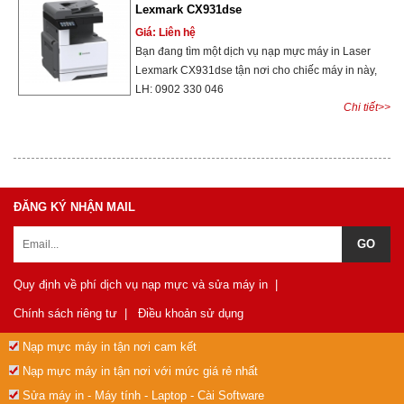
Lexmark CX931dse
Giá: Liên hệ
Bạn đang tìm một dịch vụ nạp mực máy in Laser
Lexmark CX931dse tận nơi cho chiếc máy in này,
LH: 0902 330 046
Chi tiết>>
ĐĂNG KÝ NHẬN MAIL
Quy định về phí dịch vụ nạp mực và sửa máy in
|
Chính sách riêng tư
|
Điều khoản sử dụng
Nạp mực máy in tận nơi cam kết
Nạp mực máy in tận nơi với mức giá rẻ nhất
Sửa máy in - Máy tính - Laptop - Cài Software