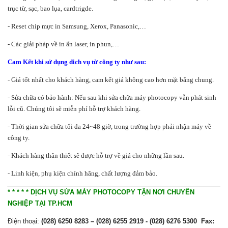
trục từ, sạc, bao lụa, cardtrigde.
- Reset chip mực in Samsung, Xerox, Panasonic,…
- Các giải pháp về in ấn laser, in phun,…
Cam Kết khi sử dụng dich vụ từ công ty như sau:
- Giá tốt nhất cho khách hàng, cam kết giá không cao hơn mặt bằng chung.
- Sửa chữa có bảo hành: Nếu sau khi sửa chữa máy photocopy vẫn phát sinh
lỗi cũ. Chúng tôi sẽ miễn phí hỗ trợ khách hàng.
- Thời gian sửa chữa tối đa 24~48 giờ, trong trường hợp phải nhận máy về
công ty.
- Khách hàng thân thiết sẽ được hỗ trợ về giá cho những lần sau.
- Linh kiện, phụ kiện chính hãng, chất lượng đảm bảo.
* * * * * DỊCH VỤ SỬA MÁY PHOTOCOPY TẬN NƠI CHUYÊN
NGHIỆP TẠI TP.HCM
Điện thoại:
(028) 6250 8283 – (028) 6255 2919 - (028) 6276 5300 Fax: