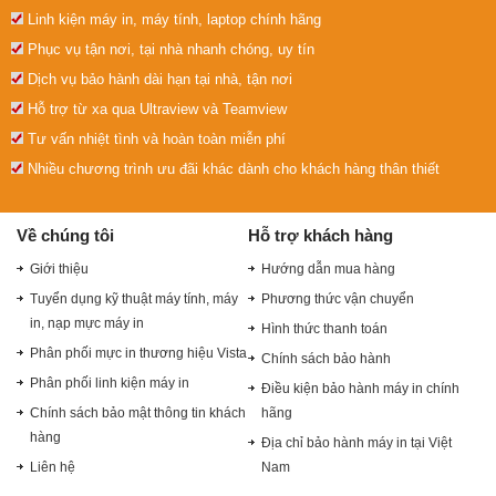
Linh kiện máy in, máy tính, laptop chính hãng
Phục vụ tận nơi, tại nhà nhanh chóng, uy tín
Dịch vụ bảo hành dài hạn tại nhà, tận nơi
Hỗ trợ từ xa qua Ultraview và Teamview
Tư vấn nhiệt tình và hoàn toàn miễn phí
Nhiều chương trình ưu đãi khác dành cho khách hàng thân thiết
Về chúng tôi
Hỗ trợ khách hàng
Giới thiệu
Hướng dẫn mua hàng
Tuyển dụng kỹ thuật máy tính, máy
Phương thức vận chuyển
in, nạp mực máy in
Hình thức thanh toán
Phân phối mực in thương hiệu Vista
Chính sách bảo hành
Phân phối linh kiện máy in
Điều kiện bảo hành máy in chính
Chính sách bảo mật thông tin khách
hãng
hàng
Địa chỉ bảo hành máy in tại Việt
Liên hệ
Nam