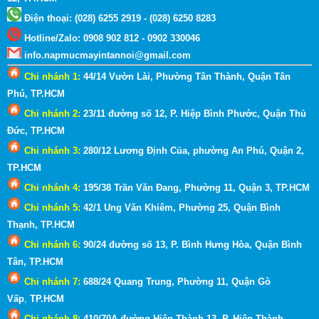
Điện thoại: (028) 6255 2919 - (028) 6250 8283
Hotline
/
Zalo
:
0908 902 812 - 0902 330046
info.napmucmayintannoi@gmail.com
Chi nhánh 1:
44/14 Vườn Lài, Phường Tân Thành, Quận Tân
Phú, TP.HCM
Chi nhánh 2:
23/11 đường số 12, P. Hiệp Bình Phước, Quận Thủ
Đức, TP.HCM
Chi nhánh 3:
280/12 Lương Định Của, phường An Phú, Quận 2
,
TP.HCM
Chi nhánh 4:
195/38 Trần Văn Đang, Phường 11, Quận 3
, TP.HCM
Chi nhánh 5:
42/1 Ung Văn Khiêm, Phường 25, Quận Bình
Thạnh
, TP.HCM
Chi nhánh 6:
90/24 đường số 13, P. Bình Hưng Hòa, Quận Bình
Tân, TP.HCM
Chi nhánh 7:
688/24 Quang Trung, Phường 11, Quận Gò
Vấp
,
TP.HCM
Chi nhánh 8:
410/70A đường Hiệp Thành 13, P. Hiệp Thành,