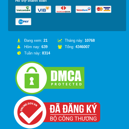
Hỗ trợ thanh toán
Đang xem:
21
Tháng này:
10768
Hôm nay:
639
Tổng:
4346007
Tuần này:
8314