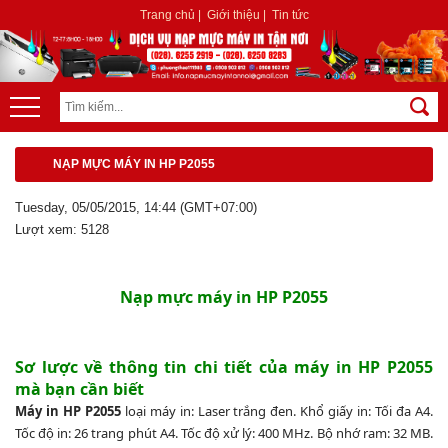
Trang chủ
|
Giới thiệu
|
Tin tức
NẠP MỰC MÁY IN HP P2055
Tuesday, 05/05/2015, 14:44 (GMT+07:00)
Lượt xem: 5128
Nạp mực máy in HP P2055
Sơ lược về thông tin chi tiết của máy in HP P2055
mà bạn cần biết
Máy in HP P2055
loại máy in: Laser
trắng đen
. Khổ giấy in: Tối đa A4.
Tốc độ in: 26 trang phút A4. Tốc độ xử lý: 400 MHz. Bộ nhớ ram: 32 MB.