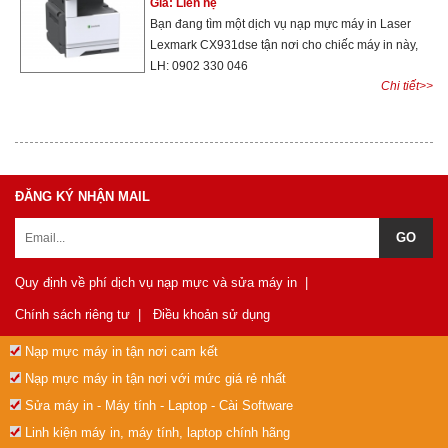
Giá: Liên hệ
Bạn đang tìm một dịch vụ nạp mực máy in Laser
Lexmark CX931dse tận nơi cho chiếc máy in này,
LH: 0902 330 046
Chi tiết>>
ĐĂNG KÝ NHẬN MAIL
Quy định về phí dịch vụ nạp mực và sửa máy in
|
Chính sách riêng tư
|
Điều khoản sử dụng
Nạp mực máy in tận nơi cam kết
Nạp mực máy in tận nơi với mức giá rẻ nhất
Sửa máy in - Máy tính - Laptop - Cài Software
Linh kiện máy in, máy tính, laptop chính hãng