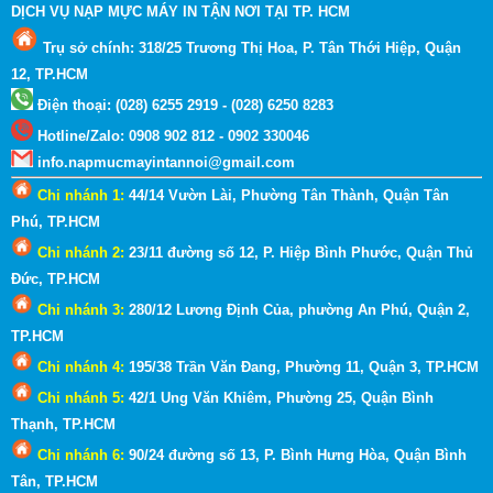
DỊCH VỤ NẠP MỰC MÁY IN TẬN NƠI TẠI TP. HCM
Trụ sở chính: 318/25 Trương Thị Hoa, P. Tân Thới Hiệp, Quận
12, TP.HCM
Điện thoại: (028) 6255 2919 - (028) 6250 8283
Hotline
/
Zalo
:
0908 902 812 - 0902 330046
info.napmucmayintannoi@gmail.com
Chi nhánh 1:
44/14 Vườn Lài, Phường Tân Thành, Quận Tân
Phú, TP.HCM
Chi nhánh 2:
23/11 đường số 12, P. Hiệp Bình Phước, Quận Thủ
Đức, TP.HCM
Chi nhánh 3:
280/12 Lương Định Của, phường An Phú, Quận 2
,
TP.HCM
Chi nhánh 4:
195/38 Trần Văn Đang, Phường 11, Quận 3
, TP.HCM
Chi nhánh 5:
42/1 Ung Văn Khiêm, Phường 25, Quận Bình
Thạnh
, TP.HCM
Chi nhánh 6:
90/24 đường số 13, P. Bình Hưng Hòa, Quận Bình
Tân, TP.HCM