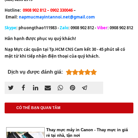
Hotline:
0908 902 812 – 0902 330046
–
Email:
napmucmayintannoi.net@gmail.com
Skype
: phuongthao111983 -
Zalo
: 0908 902 812 -
Viber
: 0908 902 812
Hân hạnh được phục vụ quý khách!
Nạp Mực các quận tại Tp.HCM CNS Cam kết 30 - 45 phút sẽ có
mặt từ khi tiếp nhận điện thoại của quý khách.
Dịch vụ được đánh giá:
CÓ THỂ BẠN QUAN TÂM
Thay mực máy in Canon - Thay mực in giá
rẻ tại nhà, tận nơi