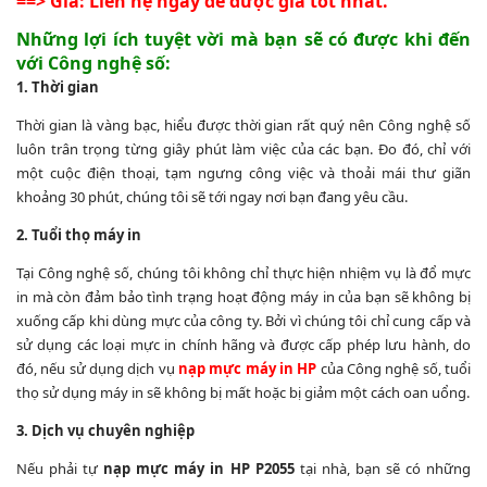
==>
Giá: Liên hệ ngay để được giá tốt nhất.
Những lợi ích tuyệt vời mà bạn sẽ có được khi đến
với Công nghệ số:
1. Thời gian
Thời gian là vàng bạc, hiểu được thời gian rất quý nên Công nghệ số
luôn trân trọng từng giây phút làm việc của các bạn. Đo đó, chỉ với
một cuộc điện thoại, tạm ngưng công việc và thoải mái thư giãn
khoảng 30 phút, chúng tôi sẽ tới ngay nơi bạn đang yêu cầu.
2. Tuổi thọ máy in
Tại Công nghệ số, chúng tôi không chỉ thực hiện nhiệm vụ là đổ mực
in mà còn đảm bảo tình trạng hoạt động máy in của bạn sẽ không bị
xuống cấp khi dùng mực của công ty. Bởi vì chúng tôi chỉ cung cấp và
sử dụng các loại mực in chính hãng và được cấp phép lưu hành, do
đó, nếu sử dụng dịch vụ
nạp mực máy in
HP
của Công nghệ số, tuổi
thọ sử dụng máy in sẽ không bị mất hoặc bị giảm một cách oan uổng.
3. Dịch vụ chuyên nghiệp
Nếu phải tự
nạp mực máy in HP P2055
tại nhà, bạn sẽ có những