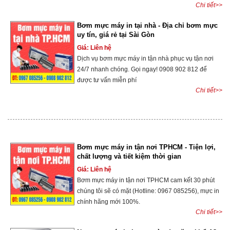
Chi tiết>>
Bơm mực máy in tại nhà - Địa chỉ bơm mực
uy tín, giá rẻ tại Sài Gòn
Giá: Liên hệ
Dịch vụ bơm mực máy in tận nhà phục vụ tận nơi
24/7 nhanh chóng. Gọi ngay! 0908 902 812 để
được tư vấn miễn phí
Chi tiết>>
Bơm mực máy in tận nơi TPHCM - Tiện lợi,
chất lượng và tiết kiệm thời gian
Giá: Liên hệ
Bơm mực máy in tận nơi TPHCM cam kết 30 phút
chúng tôi sẽ có mặt (Hotline: 0967 085256), mực in
chính hãng mới 100%.
Chi tiết>>