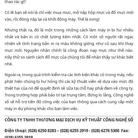
thao tác gì?
Có lẽ bạn sẽ nói là chỉ việc mua mực, mở nắp hộp mực và đổ mực mới
vào, rồi đóng nắp lại và khởi động máy. Thế là xong!
Nhưng thật ra, đó là một trong những cách làm máy in bị hư nhiều
nhất và bản in có chất lượng kém nhất. Có một số người rất ngạc
nhiên về tình trạng bản in ra màu không giống như cũ sau khi thay
mực mới. Nguyên nhân chính là công đoạn nạp mực như thế nào.
Hãy thử so sánh cách đổ mực của chúng tôi để nhận thấy sự khác biệt
nhé.
Ngoài ra, trong quá trình kiểm tra các linh kiện khác có trong máy, nếu
phát hiện chúng bị hư hỏng thì các kỹ thuật viên sẽ dựa vào mức độ
thiệt hại của nó để quyết định sẽ sửa tại chỗ hay phải đem về công ty.
Trong trường hợp phải bảo trì tại trung tâm, đừng lo lắng, Công nghệ
số sẽ hỗ trợ tiến độ công việc của bạn thông qua cách cung cấp một
máy in dự phòng khác cho bạn làm việc.
CÔNG TY TNHH THƯƠNG MẠI DỊCH VỤ KỸ THUẬT CÔNG NGHỆ SỐ
Điện thoại: (028) 6250 8283 – (028) 6255 2919 - (028) 6276 5300 Fax:
(028) 6255 2919