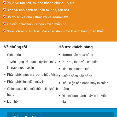
Phục vụ tận nơi, tại nhà nhanh chóng, uy tín
Dịch vụ bảo hành dài hạn tại nhà, tận nơi
Hỗ trợ từ xa qua Ultraview và Teamview
Tư vấn nhiệt tình và hoàn toàn miễn phí
Nhiều chương trình ưu đãi khác dành cho khách hàng thân thiết
Về chúng tôi
Hỗ trợ khách hàng
Giới thiệu
Hướng dẫn mua hàng
Tuyển dụng kỹ thuật máy tính, máy
Phương thức vận chuyển
in, nạp mực máy in
Hình thức thanh toán
Phân phối mực in thương hiệu Vista
Chính sách bảo hành
Phân phối linh kiện máy in
Điều kiện bảo hành máy in chính
Chính sách bảo mật thông tin khách
hãng
hàng
Địa chỉ bảo hành máy in tại Việt
Liên hệ
Nam